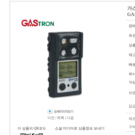
가스
GA
판
회
상
재
배
무
적
브
입
이전
|
목록
|
다음
제
구
이 상품의 QR코드
소셜 미디어로 상품정보 보내기