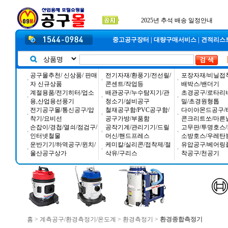
입금자 *덕진 고객님 찾습니다
공구몰 입금자 찾습니다
2026년 설날 배송일장 안내
중고공구장터
|
대량구매서비스
|
견적리스
공구몰추천/ 신상품/ 판매
전기자재/환풍기/전선릴/
포장자재/비닐접
자 신규상품
콘센트/작업등
배박스/밴더기
계절용품/전기히터/업소
배관공구/누수탐지기/관
초경공구/로타리
용,산업용선풍기
청소기/설비공구
밀/초경원형톱
전기공구몰/통신공구/압
철재공구함/PVC공구함/
다이아몬드공구/
착기/요비선
공구가방/부품함
콘크리트쏘/마른
손잡이/경첩/열쇠/점검구/
공작기계/관리기기/드릴
고무판/투명호스/
인터넷철물
머신/핸드프레스
소방호스/우레탄
운반기기/하역공구/윈치/
케미칼/실리콘/접착제/절
유압공구/베어링
울산공구상가
삭유/구리스
착공구/천공기
홈
>
계측공구/환경측정기/온도계
>
환경측정기
>
환경종합측정기