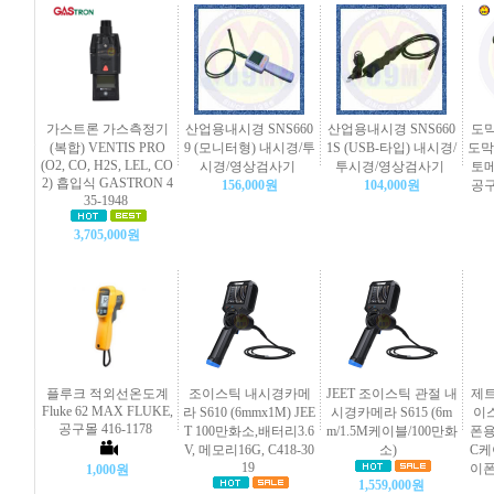
가스트론 가스측정기
산업용내시경 SNS660
산업용내시경 SNS660
도막
(복합) VENTIS PRO
9 (모니터형) 내시경/투
1S (USB-타입) 내시경/
도막 
(O2, CO, H2S, LEL, CO
시경/영상검사기
투시경/영상검사기
토메
2) 흡입식 GASTRON 4
156,000원
104,000원
공구
35-1948
3,705,000원
플루크 적외선온도계
조이스틱 내시경카메
JEET 조이스틱 관절 내
제트
Fluke 62 MAX FLUKE,
라 S610 (6mmx1M) JEE
시경카메라 S615 (6m
이스
공구몰 416-1178
T 100만화소,배터리3.6
m/1.5M케이블/100만화
폰용)
V, 메모리16G, C418-30
소)
C케
19
이폰
1,000원
1,559,000원