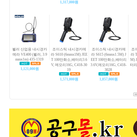
1,317,000원
뵐러 산업용 내시경카
조이스틱 내시경카메
조이스틱 내시경카메
조
메라 VE400 (뵐러, 3.9
라 S610 (6mmx1M) JEE
라 S615 (6mmx1.5M) J
라 T
mmx1m) 435-1319
T 100만화소,배터리3.6
EET 100만화소,배터리
M) 
V, 메모리16G, C418-30
3.6V,메모리16G, C418-
터리3
1,121,000원
19
3028
1,571,000원
1,857,000원