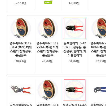
172,700원
61,500원
열수축튜브 30.0￠
열수축튜브 16.0￠
동축압착기 LY-07
열수축튜브 4
x50M (흑색) 티에
x50M (흑색) 티에
H KFT, 공구몰, 통
100M (흑색
스전기/전기공구,
스전기/전기공구,
신공구, 압착기, 케
스전기/전기
통신공구
통신공구
이블압착기
통신공
118,650원
47,790원
30,260원
27,230
라쳇케이블캇타 S
열수축튜브 15.0￠
동축압착기 LY-475
동축압착기 H