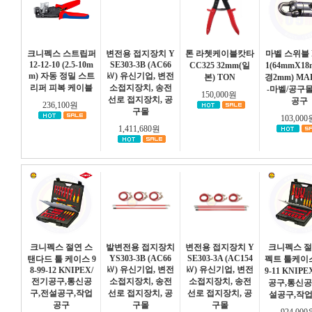
크니펙스 스트립퍼
변전용 접지장치 Y
톤 라쳇케이블캇타
마벨 스위블 
12-12-10 (2.5-10m
SE303-3B (AC66
CC325 32mm(일
1(64mmX1
m) 자동 정밀 스트
㎸) 유신기업, 변전
본) TON
경2mm) MA
리퍼 피복 케이블
소접지장치, 송전
-마벨/공구
150,000원
선로 접지장치, 공
공구
236,100원
구몰
103,00
1,411,680원
크니펙스 절연 스
발변전용 접지장치
변전용 접지장치 Y
크니펙스 절
YS303-3B (AC66
SE303-3A (AC154
탠다드 툴 케이스 9
펙트 툴케이스 
㎸) 유신기업, 변전
㎸) 유신기업, 변전
8-99-12 KNIPEX/
9-11 KNIP
전기공구,통신공
소접지장치, 송전
소접지장치, 송전
공구,통신공
구,전설공구,작업
선로 접지장치, 공
선로 접지장치, 공
설공구,작
공구
구몰
구몰