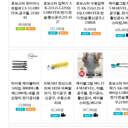
로보스터 와이어스
로보스터 압착기 A
로보스터 수동압착
케이블그립 M
K-22A (5.5-22SQ)
트립퍼 LS-5 LOBS
기 AK-15A(1.25~8
5 MARVEL,
LOBSTER/전기/전
TER,공구몰, 21502
SQ) LOBSTER/전
공구몰, 전
설/통신공구,215-45
93
기/전설/통신공구,2
활선공사, 
27
150026
스타킹,MG
68,600원
121,100원
58,000원
458,40
타이원 케이블타이
JOKARI 전선스트
케이블그립 MG-15
로보스터 터
A타입 300MM (흑
리퍼 10350 피복탈
0 MARVEL, 마벨,
착기 AK-100
00SQ) LOB
색) (300개) 새들 전
피기, 전기공구, 통
공구몰, 전기공사,
전기/전설/
선정리 전기공사용
신공구, 수동스트
활선공사, 케이블
구,21501
리퍼
스타킹,MG150
13,880원
299,70
45,500원
587,500원