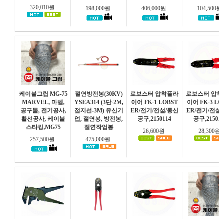
320,010원
198,000원
406,000원
104,50
케이블그립 MG-75
절연방전봉(30KV)
로보스터 압착플라
로보스터 압
MARVEL, 마벨,
YSEA314 (3단-2M,
이어 FK-1 LOBST
이어 FK-3 L
공구몰, 전기공사,
접지선-3M) 유신기
ER/전기/전설/통신
ER/전기/전
활선공사, 케이블
업, 절연봉, 방전봉,
공구,2150114
공구,2150
스타킹,MG75
절연작업봉
26,600원
28,300
257,500원
475,000원