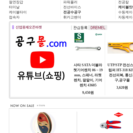
절연장갑
파워플러
전공칼
터미날
전선바이스
케이블캇
케이블타이
전공수공구
수동케이
접속자
휘카고밴더
자동케이
사타 SATA 더블라
UTP/STP 전선
쳇기어렌치 06 ~ 19
립퍼 HT-318 KF
mm, 스패너, 라쳇
전선피복, 통신
렌치, 깔깔이, 기어
구,공구몰
렌치 43605
3,620원
9,450원