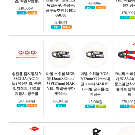
전선커터 KNIPEX
VEL-마벨/
업, 작업작업봉,
40,700원
독일공구, 수공구,
전기공
340,000원
공구몰추천 101013
170,00
660308
52,400원
송전용 접지장치 Y
마벨 스위블 MGS-
마벨 스위블 MGS-
크니펙스 페
S303-2A (AC154
5(112mmX36mm/
2(72mmX22mm/내
기 97-53-04
㎸) 유신기업, 송전
내경17mm) MAR
경11mm) MARVE
동조절압착기
접지장치, 선로접
VEL-마벨/공구마
L-마벨/공구몰/전
슬리브 압착
지장치, 공구몰
켓/09mk
기공구
핑
1,086,640원
196,000원
115,000원
279,10