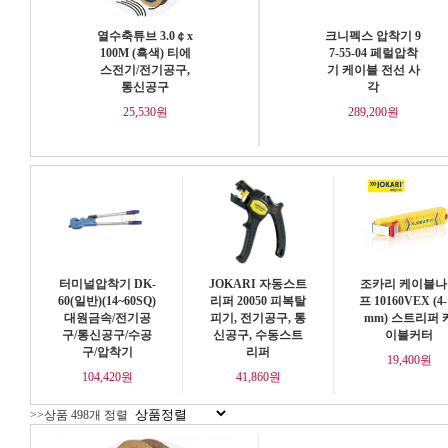
열수축튜브 3.0￠x
크니펙스 압착기 9
100M (흑색) 티에
7-55-04 페럴압착
스전기/전기공구,
기 케이블 전선 사
통신공구
각
25,530원
289,200원
터미널압착기 DK-
JOKARI 자동스트
조카리 케이블나
60(일반)(14~60SQ)
리퍼 20050 피복탈
프 10160VEX (4-
대원금속/전기공
피기, 전기공구, 통
mm) 스트리퍼 
구/통신공구/수공
신공구, 수동스트
이블커터
구/압착기
리퍼
19,400원
104,420원
41,860원
>>상품 498개 정렬