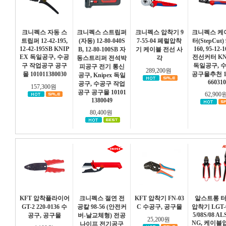
크니펙스 자동 스
크니펙스 스트립퍼
크니펙스 압착기 9
크니펙스 케
트립퍼 12-42-195,
(자동) 12-80-040S
7-55-04 페럴압착
터(StepCut) 
12-42-195SB KNIP
160, 95-12-
B, 12-80-100SB 자
기 케이블 전선 사
EX 독일공구, 수공
전선커터 KN
동스트리퍼 전석박
각
구 작업공구 공구
독일공구, 
피공구 전기 통신
289,200원
몰 101011380030
공구몰추천 10
공구, Knipex 독일
660310
공구, 수공구 작업
157,300원
공구 공구몰 10101
62,900
1380049
80,400원
KFT 압착플라이어
크니펙스 절연 전
KFT 압착기 FN-03
알스트롱 
GT-2 220-0136 수
공칼 98-56 (안전커
C 수공구, 공구몰
압착기 LGT-0
5/08S/08 A
공구, 공구몰
버-날교체형) 전공
25,200원
NG, 케이블
나이프 전기공구