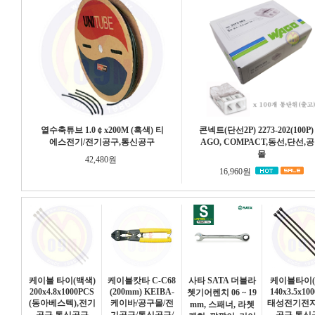
열수축튜브 1.0￠x200M (흑색) 티
콘넥트(단선2P) 2273-202(100P)
에스전기/전기공구,통신공구
AGO, COMPACT,동선,단선,
몰
42,480원
16,960원
케이블 타이(백색)
케이블캇타 C-C68
사타 SATA 더블라
케이블타이(
200x4.8x1000PCS
(200mm) KEIBA-
140x3.5x10
쳇기어렌치 06 ~ 19
(동아베스텍),전기
케이바/공구몰/전
태성전기전자
mm, 스패너, 라쳇