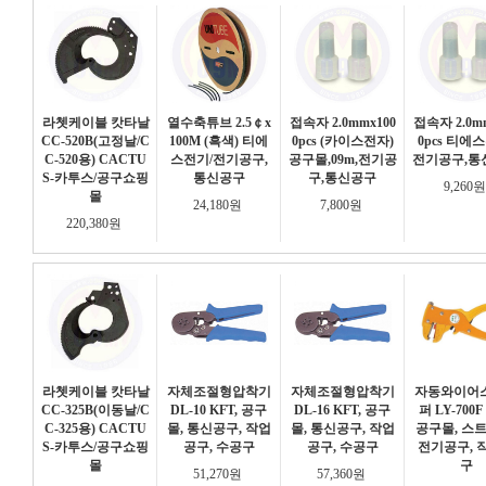
라쳇케이블 캇타날
열수축튜브 2.5￠x
접속자 2.0mmx100
접속자 2.0m
CC-520B(고정날/C
100M (흑색) 티에
0pcs (카이스전자)
0pcs 티에
C-520용) CACTU
스전기/전기공구,
공구몰,09m,전기공
전기공구,통
S-카투스/공구쇼핑
통신공구
구,통신공구
9,260
몰
24,180원
7,800원
220,380원
라쳇케이블 캇타날
자체조절형압착기
자체조절형압착기
자동와이어
CC-325B(이동날/C
DL-10 KFT, 공구
DL-16 KFT, 공구
퍼 LY-700F
C-325용) CACTU
몰, 통신공구, 작업
몰, 통신공구, 작업
공구몰, 스
S-카투스/공구쇼핑
공구, 수공구
공구, 수공구
전기공구, 
몰
구
51,270원
57,360원