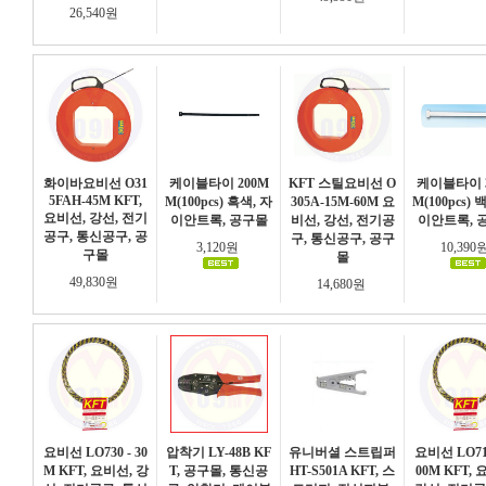
26,540원
화이바요비선 O31
케이블타이 200M
KFT 스틸요비선 O
케이블타이 3
5FAH-45M KFT,
M(100pcs) 흑색, 자
305A-15M-60M 요
M(100pcs) 
요비선, 강선, 전기
이안트록, 공구몰
비선, 강선, 전기공
이안트록, 
공구, 통신공구, 공
구, 통신공구, 공구
3,120원
10,390
구몰
몰
49,830원
14,680원
요비선 LO730 - 30
압착기 LY-48B KF
유니버셜 스트립퍼
요비선 LO710
M KFT, 요비선, 강
T, 공구몰, 통신공
HT-S501A KFT, 스
00M KFT, 