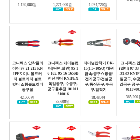
924,00
1,129,000원
1,271,600원
1,974,720원
크니펙스 압착플라
크니펙스 케이블컷
터미널압착기 DK-
크니펙스 
이어 97-21-215 KN
터(단면,절연) 95-1
15(1.5~10SQ) 대원
(멀티) 97-33-
6-165, 95-16-165SB
IPEX 미니볼트커
금속/공구쇼핑몰/
-33-02 KNI
전선커터 KNIPEX
터 볼트커터 볼트
전기공구/전설공
일공구, 수
독일공구, 수공구,
컷터 소형볼트컷터
구/통신공구/수공
업공구 공구몰
공구몰추천 101011
0113700
공구몰
구/압착기
510016
365,20
42,000원
18,480원
83,600원