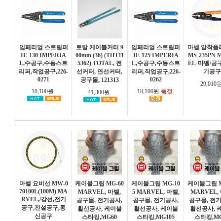
임페리얼 스트립퍼
토탈 케이블커터 9
임페리얼 스트립퍼
마벨 압착플
IE-130 IMPERIA
00mm (36) (THT11
IE-125 IMPERIA
MS-235PN
L,수공구,수동스트
5362) TOTAL, 전
L,수공구,수동스트
EL-마벨/공
리퍼,작업공구,226-
선커터, 연선커터,
리퍼,작업공구,226-
기공구
0271
0262
공구몰, 121313
29,010
18,100원
18,100원
품절
41,300원
마벨 요비선 MW-0
케이블그립 MG-60
케이블그립 MG-10
케이블그립 M
70100L(100M) MA
MARVEL, 마벨,
5 MARVEL, 마벨,
MARVEL,
RVEL,/강선,전기
공구몰, 전기공사,
공구몰, 전기공사,
공구몰, 전
공구,전설공구,통
활선공사, 케이블
활선공사, 케이블
활선공사, 
신공구
스타킹,MG60
스타킹,MG105
스타킹,MG