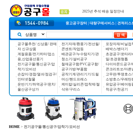
공구몰 입금자 찾습니다
2026년 설날 배송일장 안내
2025년 추석 배송 일정안내
중고공구장터
|
대량구매서비스
|
견적리스
공구몰추천/ 신상품/ 판매
전기자재/환풍기/전선릴/
포장자재/비닐접
자 신규상품
콘센트/작업등
배박스/밴더기
계절용품/전기히터/업소
배관공구/누수탐지기/관
초경공구/로타리
용,산업용선풍기
청소기/설비공구
밀/초경원형톱
전기공구몰/통신공구/압
철재공구함/PVC공구함/
다이아몬드공구/
착기/요비선
공구가방/부품함
콘크리트쏘/마른
손잡이/경첩/열쇠/점검구/
공작기계/관리기기/드릴
고무판/투명호스/
인터넷철물
머신/핸드프레스
소방호스/우레탄
운반기기/하역공구/윈치/
케미칼/실리콘/접착제/절
유압공구/베어링
울산공구상가
삭유/구리스
착공구/천공기
HOME
>
전기공구몰/통신공구/압착기/요비선