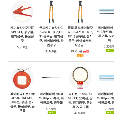
케이블타이건 HT-
핸드케이블캇타 L
품절,핸드케이블캇
케이블타이 1
M~370MM(10
519 KFT, 공구몰,
K-250 KFT(구,OP
타 LK-125 KFT(구,
공구몰, 자
전기공구, 통신공
T) 공구몰, 전기공
OPT) 공구몰, 전기
록
구
구, 케이블커터, 작
공구, 케이블커터,
업공구
작업공구
1,360
22,230원
33,080원
19,910원
품절
화이바요비선 O30
케이블타이 300M
요비선 LO750- 50
케이블타이 2
5FAH-15M KFT,
M(100pcs) 흑색, 자
M KFT, 요비선, 강
M(100pcs) 
요비선, 강선, 전기
이안트록, 공구몰
선, 전기공구, 통신
이안트록, 
공구, 통신공구, 공
공구, 공구몰
5,720원
3,120
구몰
49,990원