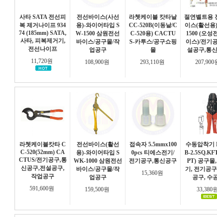
사타 SATA 전선피
전선바이스(사선
라쳇케이블 캇타날
절연벨트용 
복 제거나이프 934
용)-와이어타입 S
CC-520B(이동날/C
이스(활선용)
74 (185mm) SATA,
W-1500 삼원전선
C-520용) CACTU
1500 (오
사타, 피복제거기,
바이스/공구몰/작
S-카투스/공구쇼핑
이스)/전기
전선나이프
업공구
몰
설공구,통
11,720원
108,900원
293,110원
207,90
라쳇케이블캇타 C
전선바이스(활선
접속자 5.5mmx100
수동압착기 L
C-520(52mm) CA
용)-와이어타입 S
0pcs 티에스전기/
B-2.5SQ.KF
CTUS/전기공구,통
WK-1000 삼원전선
전기공구,통신공구
PT) 공구몰
신공구,전설공구,
바이스/공구몰/작
기, 전기공구
15,360원
작업공구
업공구
공구, 수
591,600원
159,500원
33,380