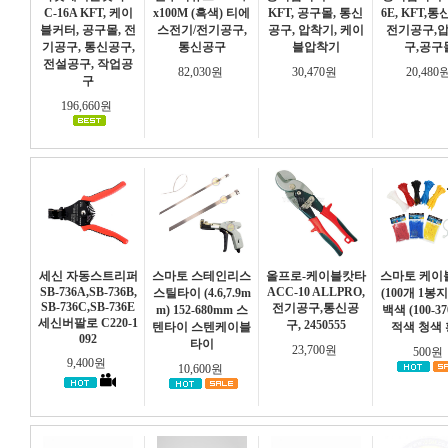
C-16A KFT, 케이
x100M (흑색) 티에
KFT, 공구몰, 통신
6E, KFT,
블커터, 공구몰, 전
스전기/전기공구,
공구, 압착기, 케이
전기공구,
기공구, 통신공구,
통신공구
블압착기
구,공구
전설공구, 작업공
82,030원
30,470원
20,480
구
196,660원
세신 자동스트리퍼
스마토 스테인리스
올프로-케이블캇타
스마토 케이
SB-736A,SB-736B,
ACC-10 ALLPRO,
스틸타이 (4.6,7.9m
(100개 1봉
SB-736C,SB-736E
전기공구,통신공
m) 152-680mm 스
백색 (100-3
세신버팔로 C220-1
구, 2450555
텐타이 스텐케이블
적색 청색
092
타이
23,700원
500원
9,400원
10,600원