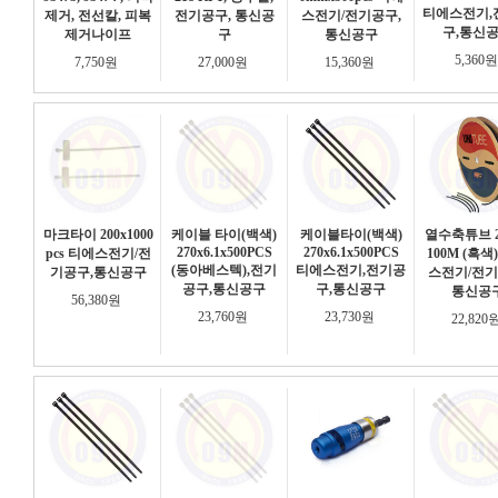
티에스전기,
제거, 전선칼, 피복
전기공구, 통신공
스전기/전기공구,
구,통신
제거나이프
구
통신공구
5,360
7,750원
27,000원
15,360원
마크타이 200x1000
케이블 타이(백색)
케이블타이(백색)
열수축튜브 2
270x6.1x500PCS
270x6.1x500PCS
pcs 티에스전기/전
100M (흑색
(동아베스텍),전기
티에스전기,전기공
기공구,통신공구
스전기/전기
공구,통신공구
구,통신공구
통신공
56,380원
23,760원
23,730원
22,820