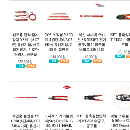
선로용 단락 접지
COS 조작봉 YSC3
세신 낚시대 요비
KFT 동축압
장치 YS301 (AC7
00-5 (5단-5M,AC7
선 SB-5033FT 전기
T-5133J 수
㎸) 유신기업, 선로
0Kw) 유신기업, C
공구, 통신 공구몰
구몰
접지장치, 선로단
OS봉, 절연봉
버팔로 220-3513
29,100
락장치, 공구몰
318,000원
19,300원
652,800원
작업용 절연봉 YS
크니펙스 케이블컷
KFT 동축원형압착
마벨 스위블 
4(100mmX3
C308 (6단-8M,AC1
터(StepCut) 95-11-
기 KF-508 수공구,
내경15mm)
160, 95-11-160SB,
54Kw이하) 유신기
공구몰