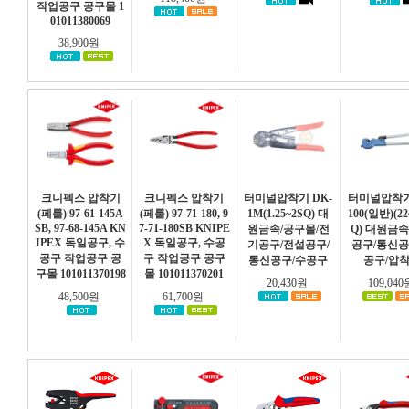
작업공구 공구몰 1
01011380069
38,900원
크니펙스 압착기
크니펙스 압착기
터미널압착기 DK-
터미널압착기
(페룰) 97-61-145A
(페룰) 97-71-180, 9
1M(1.25~2SQ) 대
100(일반)(22
SB, 97-68-145A KN
7-71-180SB KNIPE
원금속/공구몰/전
Q) 대원금속
IPEX 독일공구, 수
X 독일공구, 수공
기공구/전설공구/
공구/통신공
공구 작업공구 공
구 작업공구 공구
통신공구/수공구
공구/압
구몰 101011370198
몰 101011370201
20,430원
109,04
48,500원
61,700원