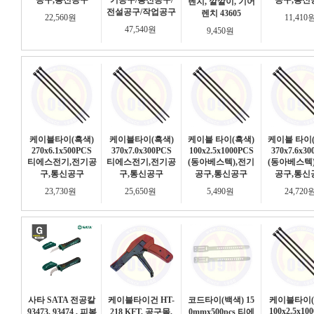
공구,통신공구
기공구/통신공구/
공구,통신
렌치, 깔깔이, 기어
전설공구/작업공구
렌치 43605
22,560원
11,410
47,540원
9,450원
케이블타이(흑색)
케이블타이(흑색)
케이블 타이(흑색)
케이블 타이
270x6.1x500PCS
370x7.0x300PCS
100x2.5x1000PCS
370x7.6x30
티에스전기,전기공
티에스전기,전기공
(동아베스텍),전기
(동아베스텍
구,통신공구
구,통신공구
공구,통신공구
공구,통신
23,730원
25,650원
5,490원
24,720
사타 SATA 전공칼
케이블타이건 HT-
코드타이(백색) 15
케이블타이(
100x2.5x10
93473, 93474 , 피복
218 KFT, 공구몰,
0mmx500pcs 티에