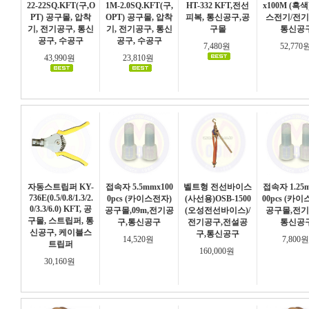
22-22SQ.KFT(구,O
1M-2.0SQ.KFT(구,
HT-332 KFT,전선
x100M (흑
PT) 공구몰, 압착
OPT) 공구몰, 압착
피복, 통신공구,공
스전기/전기
기, 전기공구, 통신
기, 전기공구, 통신
구몰
통신공
공구, 수공구
공구, 수공구
7,480원
52,770
43,990원
23,810원
자동스트립퍼 KY-
접속자 5.5mmx100
벨트형 전선바이스
접속자 1.25
736E(0.5/0.8/1.3/2.
0pcs (카이스전자)
(사선용)OSB-1500
00pcs (카
0/3.3/6.0) KFT, 공
공구몰,09m,전기공
(오성전선바이스)/
공구몰,전기
구몰, 스트립퍼, 통
구,통신공구
전기공구,전설공
통신공
신공구, 케이블스
구,통신공구
14,520원
7,800
트립퍼
160,000원
30,160원