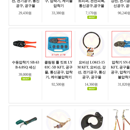
선, 전기공구, 통신
구, 압착기, 케이블
트리퍼, 전선피복,
강선, 전기공
공구, 공구몰
압착기
통신공구,공구몰
신공구, 
29,430원
33,380원
7,170원
96,240
수동압착기 SB-63
클림핑 툴 킷트 LY
요비선 LO615-15
압착기 SN-
B-6.0SQ 세신
03C-5D KFT, 공구
M KFT, 요비선, 강
KFT, 공구몰
몰, 통신공구, 압착
선, 전기공구, 통신
공구, 압착기
39,000원
기, 케이블압착기
공구, 공구몰
블압착
92,500원
14,360원
31,820