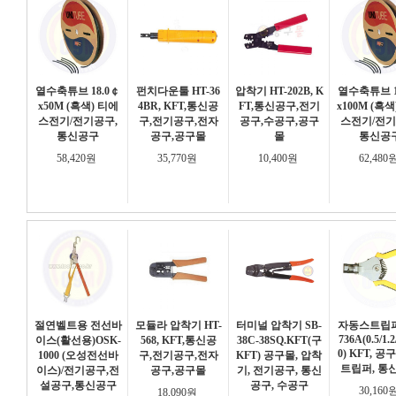
열수축튜브 18.0￠
펀치다운툴 HT-36
압착기 HT-202B, K
열수축튜브 1
x50M (흑색) 티에
4BR, KFT,통신공
FT,통신공구,전기
x100M (흑
스전기/전기공구,
구,전기공구,전자
공구,수공구,공구
스전기/전기
통신공구
공구,공구몰
몰
통신공
58,420원
35,770원
10,400원
62,480
절연벨트용 전선바
모듈라 압착기 HT-
터미널 압착기 SB-
자동스트립퍼
736A(0.5/1.2/
이스(활선용)OSK-
568, KFT,통신공
38C-38SQ.KFT(구
0) KFT, 공
1000 (오성전선바
구,전기공구,전자
KFT) 공구몰, 압착
트립퍼, 통
이스)/전기공구,전
공구,공구몰
기, 전기공구, 통신
설공구,통신공구
공구, 수공구
30,160
18,090원