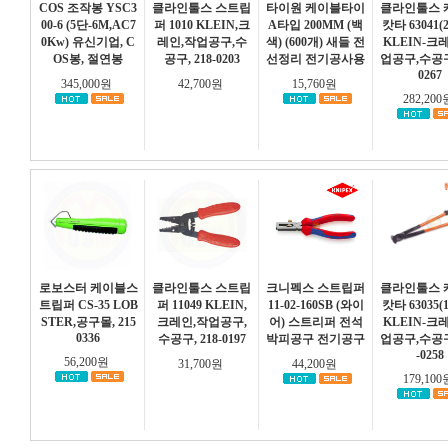
COS 조작봉 YSC3
클라인툴스 스트립
타이원 케이블타이
클라인툴스 
00-6 (5단-6M,AC7
퍼 1010 KLEIN,크
A타입 200MM (백
캇타 63041(25
0Kw) 유신기업, C
레인,작업공구,수
색) (600개) 새들 전
KLEIN-크
OS봉, 절연봉
공구, 218-0203
선정리 전기공사용
업공구,수공구,
0267
345,000원
42,700원
15,760원
282,20
로보스터 케이블스
클라인툴스 스트립
크니펙스 스트립퍼
클라인툴스 
트립퍼 CS-35 LOB
퍼 11049 KLEIN,
11-02-160SB (와이
캇타 63035(16
STER,공구몰, 215
크레인,작업공구,
어) 스트리퍼 전석
KLEIN-크
0336
수공구, 218-0197
박피공구 전기공구
업공구,수공구,
-0258
56,200원
31,700원
44,200원
179,10