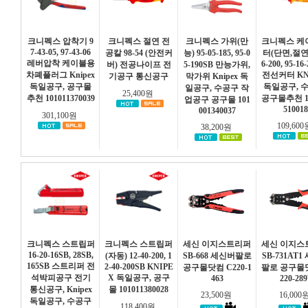
크니펙스 압착기 9
크니펙스 절연 전
크니펙스 가위(만
크니펙스 케
7-43-05, 97-43-06
공칼 98-54 (안전커
능) 95-05-185, 95-0
터(단면,절연) 
레버압착 케이블용
6-200, 95-16
버) 전공나이프 전
5-190SB 만능가위,
차폐플러그 Knipex
전선커터 KN
기공구 통신공구
막가위 Knipex 독
독일공구, 공구몰
독일공구, 
일공구, 수공구 작
25,400원
추천 101011370039
공구몰추천 10
업공구 공구몰 101
510018
001340037
301,100원
109,60
38,200원
크니펙스 스트립퍼
크니펙스 스트립퍼
세신 이지스트리퍼
세신 이지스
16-20-16SB, 28SB,
(자동) 12-40-200, 1
SB-668 세신버팔로
SB-731AT
165SB 스트리퍼 전
2-40-200SB KNIPE
공구몰닷컴 C220-1
팔로 공구몰
석박피공구 전기
X 독일공구, 공구
463
220-289
통신공구, Knipex
몰 101011380028
23,500원
16,000
독일공구, 수공구
118,400원