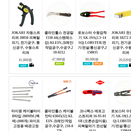
JOKARI 자동스트
클라인툴스 전공칼
로보스터 수동압착
JOKARI 
리퍼 20050 피복탈
1550-44(스텐레스
기 AK-19A(2.5~14
리퍼 10272
피기, 전기공구, 통
강) KLEIN,크레인/
SQ) LOBSTER/전
피기, 전기공
신공구, 수동스트
작업공구,수공구,2
기/전설/통신공구,2
신공구, 수
18-0212
150035
리퍼
리퍼
47,900원
88,000원
41,860원
20,020
타이원 케이블타이
클라인툴스 케이블
크니펙스 에르고
로보스터 수
B타입 200MM (백
캇타 63045(32) KL
스트리퍼 16-95-01
기 AK-19(1.
색) (600개) 파이프
EIN-크레인/작업
SB (오른손잡이용)
Q) LOBST
고정용 배관고정
공구,수공구, 218-0
피복탈피기 전선탈
기/전설/통신
276
150044