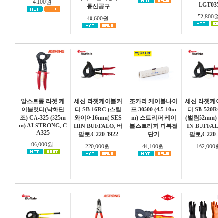
4,100원
LGT03
통신공구
52,800
40,600원
알스트롱 라쳇 케
세신 라쳇케이블커
조카리 케이블나이
세신 라쳇케
이블컷터(낙하단
터 SB-16RC (스틸
프 30500 (4.5-10m
터 SB-520R
조) CA-325 (325m
와이어16mm) SES
m) 스트리퍼 케이
(벌림52mm)
m) ALSTRONG, C
HIN BUFFALO, 버
블스트리퍼 피복절
IN BUFFAL
A325
팔로,C220-1922
단기
팔로,C220-
96,000원
220,000원
44,100원
162,00