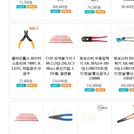
피기
15,760원
368,400원
90,600
70,200원
클라인툴스 와이어
COS 조작봉 YSC3
로보스터 수동압착
로보스터 터
스트리퍼 74007, K
00-2 (3단-2M,AC3
기 AK-38A(14~38S
착기 AK-60(
LEIN, 작업공구,수
0Kw) 유신기업, C
Q) LOBSTER/전
SQ) LOBST
공구
OS봉, 절연봉
기/전설/통신공구,2
기/전설/통신
150080
150187
25,400원
134,640원
142,900원
266,60