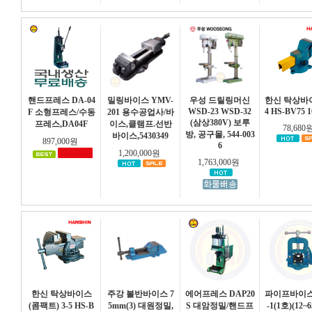
핸드프레스 DA-04
밀링바이스 YMV-
우성 드릴링머신
한신 탁상바이
WSD-23 WSD-32
4 HS-BV75 1
F 소형프레스/수동
201 용수공업사/바
(삼상380V) 보루
프레스,DA04F
이스,클램프.선반
78,680
방, 공구몰, 544-003
바이스,5430349
897,000원
6
1,200,000원
1,763,000원
한신 탁상바이스
주강 볼반바이스 7
에어프레스 DAP20
파이프바이스
(콤팩트) 3-5 HS-B
5mm(3) 대원정밀,
S 대암정밀/핸드프
-1(1호)(12~