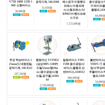
V75D 100D 125D 1
공작기계, 546-0368
레스공구/수동핸드
용수공업사/
50D 소형바이스
프레스/수동프레
구/파이프클
51,650원
스/소형프레스/AI
클램프,5430
30,680원
RPRESS/핸드프레
64,000
스구조
1,725,000원
주강 탁상바이스 1
탭핑머신 YSTM32
밀링바이스 YMV-
볼반바이스(
25mm(5) 대원정밀,
(삼상380V-3/4HP)
F200 용수공업사/
YDDV-75
공작기계, 546-0322
드릴32mm/탭18m
바이스,클램프.선
업사/주강바
m (용수공업사,탭
반바이스,5430312
주물바이스/
187,320원
드릴,공구몰,54304
램프,5430
866,000원
64
54,000
2,530,000원