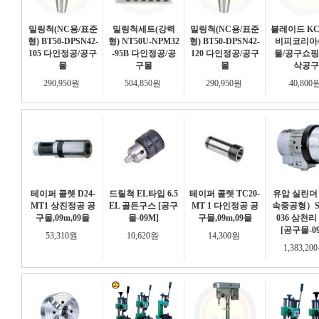
밀링척(NC용/표준
밀링척세트(강력
밀링척(NC용/표준
블레이드 KCB
형) BT50-DPSN42-
형) NT50U-NPM32
형) BT50-DPSN42-
비피코리아
105 다인정공/공구
-95B 다인정공/공
120 다인정공/공구
몰/공구쇼핑
몰
구몰
몰
삭공구
290,950원
504,850원
290,950원
40,800
테이퍼 콜렛 D24-
드릴척 EL타입 6.5
테이퍼 콜렛 TC20-
유압 실린더
MT1 상진정공 공
EL 골든구스 [공구
MT 1 다인정공 공
속중공형）S
구몰,09m,09몰
몰-09M]
구몰,09m,09몰
036 삼천리
[공구몰-0
53,310원
10,620원
14,300원
1,383,2