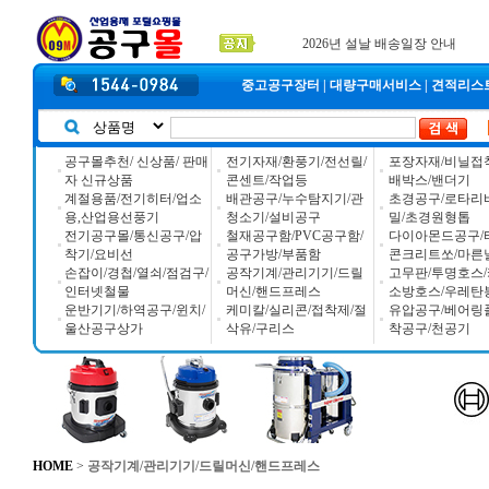
2025년 추석 배송 일정안내
입금자 *덕진 고객님 찾습니다
공구몰 입금자 찾습니다
중고공구장터
|
대량구매서비스
|
견적리스
공구몰추천/ 신상품/ 판매
전기자재/환풍기/전선릴/
포장자재/비닐접
자 신규상품
콘센트/작업등
배박스/밴더기
계절용품/전기히터/업소
배관공구/누수탐지기/관
초경공구/로타리
용,산업용선풍기
청소기/설비공구
밀/초경원형톱
전기공구몰/통신공구/압
철재공구함/PVC공구함/
다이아몬드공구/
착기/요비선
공구가방/부품함
콘크리트쏘/마른
손잡이/경첩/열쇠/점검구/
공작기계/관리기기/드릴
고무판/투명호스/
인터넷철물
머신/핸드프레스
소방호스/우레탄
운반기기/하역공구/윈치/
케미칼/실리콘/접착제/절
유압공구/베어링
울산공구상가
삭유/구리스
착공구/천공기
HOME
>
공작기계/관리기기/드릴머신/핸드프레스