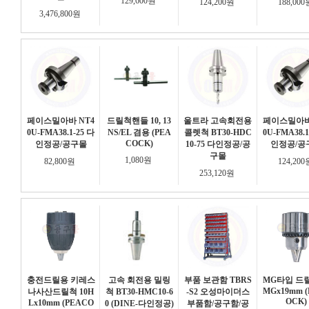
129,600원
124,200원
188,00
3,476,800원
페이스밀아바 NT4
드릴척핸들 10, 13
울트라 고속회전용
페이스밀아바
0U-FMA38.1-25 다
NS/EL 겸용 (PEA
콜렛척 BT30-HDC
0U-FMA38.1
COCK)
인정공/공구몰
10-75 다인정공/공
인정공/공
구몰
1,080원
82,800원
124,20
253,120원
충전드릴용 키레스
고속 회전용 밀링
부품 보관함 TBRS
MG타입 드릴
MGx19mm 
나사산드릴척 10H
척 BT30-HMC10-6
-S2 오성마이더스
OCK)
Lx10mm (PEACO
0 (DINE-다인정공)
부품함/공구함/공