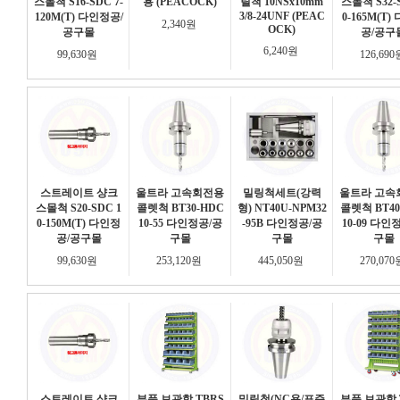
스몰척 S16-SDC 7-
용 (PEACOCK)
릴척 10NSx10mm
스몰척 S32-S
3/8-24UNF (PEAC
120M(T) 다인정공/
0-165M(T)
2,340원
OCK)
공구몰
공/공구
6,240원
99,630원
126,69
스트레이트 샹크
울트라 고속회전용
밀링척세트(강력
울트라 고속
스몰척 S20-SDC 1
콜렛척 BT30-HDC
형) NT40U-NPM32
콜렛척 BT40
0-150M(T) 다인정
10-55 다인정공/공
-95B 다인정공/공
10-09 다인
공/공구몰
구몰
구몰
구몰
99,630원
253,120원
445,050원
270,07
스트레이트 샹크
부품 보관함 TBRS
밀링척(NC용/표준
부품 보관함 