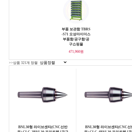
부품 보관함 TBRS
-S71 오성마이더스
부품함/공구함/공
구쇼핑몰
471,960원
>>상품 321개 정렬
BNL30형 라이브센타(CNC선반
BNL30형 라이브센타(CNC선