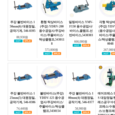
주강 볼반바이스 1
환형 탁상바이스
밀링바이스 YMV-
각형 탁상
50mm(6) 대원정밀,
(주강) YDRV-200
F150 용수공업사/
(주강) YDSV
공작기계, 546-0395
용수공업사/주강바
바이스,클램프.선
(용수공업사
이스/주물바이스/
반바이스,5430303
바이스/주
88,930원
탁상클램프,543011
스/탁상클램프
666,000원
8
0048
573,000원
267,00
주강 볼반바이스 1
볼반바이스(주강)
주강 볼반바이스 1
에어프레스 D
25mm(5) 대원정밀,
YDDV-125 용수공
00mm(4) 대원정밀,
S 대암정밀
공작기계, 546-0386
업사/주강바이스/
공작기계, 546-0377
레스공구/수
주물바이스/탁상클
프레스/수
74,440원
58,900원
램프,5430154
스/소형프레스