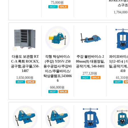
RPRESS/
75,000원
스구조
1,794,0
다용도 보관함 RT
각형 탁상바이스
주강 볼반바이스 2
파이프바이스
C-A 록희 ROCKY,
(주강) YDSV-250
00mm(8) 대원정밀,
1(12~85￠)
공구함,공구몰,550-
용수공업사/주강바
공작기계, 546-0401
밀,공작기계, 
1407
410
이스/주물바이스/
277,120원
탁상클램프,543006
1,650,000원
61,310
6
666,000원