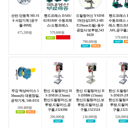
선반-단동척 MI-#1
핸드프레스 DA01/
드릴링머신 YSDM
핸드프래스 D
0 서암기계 [공구
02/03/04F 수동프레
19(단상220V,1/4H
수동프래스 
몰-09M]
스/소형프레스
P,19mm드릴) 용수
래스 핸드프
공업사/보루방,543
A01,공구몰,
475,200원
579,600원
0428
579,60
799,000원
주강 탁상바이스 1
한신 드릴링머신 H
한신 드릴링머신 H
한신 드릴링
S-DM10 (13mm)
S-DM06 (13mm)
S-DM19 (1
50mm(6) 대원정밀,
한신드릴링머신,보
한신드릴링머신,보
한신드릴링머
공작기계, 546-0331
루방,드릴머신,공
루방,드릴머신,공
루방,드릴머
269,400원
구몰,1324396
구몰,1323324
구몰,1323
290,000원
136,000원
526,00