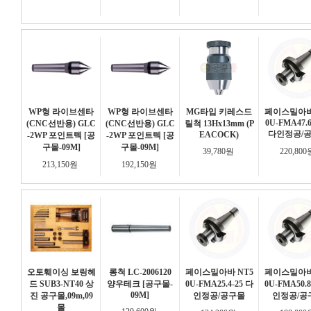
WP형 라이브센타
WP형 라이브센타
MG타입 키레스드
페이스밀아바
0U-FMA47.6
(CNC선반용) GLC
(CNC선반용) GLC
릴척 13Hx13mm (P
다인정공/
EACOCK)
-2WP 포인트텍 [공
-2WP 포인트텍 [공
구몰-09M]
구몰-09M]
39,780원
220,80
213,150원
192,150원
오토훼이싱 보링헤
롱척 LC-2006120
페이스밀아바 NT5
페이스밀아바
드 SUB3-NT40 상
양우테크 [공구몰-
0U-FMA25.4-25 다
0U-FMA50.8
09M]
진 공구몰,09m,09
인정공/공구몰
인정공/공
몰