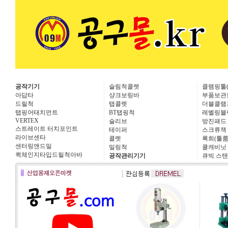
공작기기
슬림척콜렛
클램핑툴(cla
아답타
샹크보링바
부품보관
드릴척
탭콜렛
더블클램
탭핑어태치먼트
BT탭핑척
레벨링블
VERTEX
슬리브
방진패드
스트레이트 터치포인트
테이퍼
스크류잭
라이브센타
콜렛
록희(툴룸
센터링앤드밀
밀링척
쿨캐비닛
퀵체인지타입드릴척아바
공작관리기기
큐빅 스