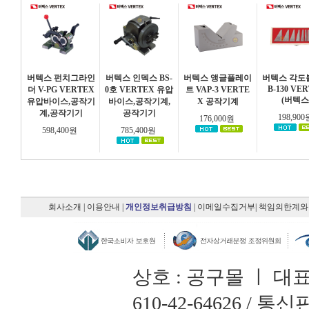
버텍스 펀치그라인
버텍스 인덱스 BS-
버텍스 앵글플레이
버텍스 각도
B-130 VE
더 V-PG VERTEX
0호 VERTEX 유압
트 VAP-3 VERTE
(버텍스
유압바이스,공작기
바이스,공작기계,
X 공작기계
계,공작기기
공작기기
198,90
176,000원
598,400원
785,400원
회사소개
|
이용안내
|
개인정보취급방침
|
이메일수집거부
|
책임의한계와
상호 : 공구몰 ㅣ 대
610-42-64626 /