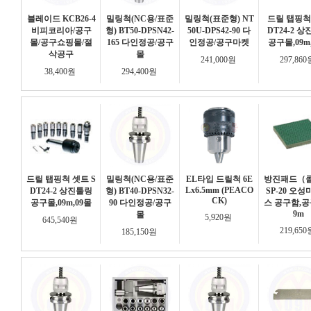
블레이드 KCB26-4
밀링척(NC용/표준
밀링척(표준형) NT
드릴 탭핑척
비피코리아/공구
형) BT50-DPSN42-
50U-DPS42-90 다
DT24-2 
몰/공구쇼핑몰/절
165 다인정공/공구
인정공/공구마켓
공구몰,09m
삭공구
몰
241,000원
297,86
38,400원
294,400원
드릴 탭핑척 셋트 S
밀링척(NC용/표준
EL타입 드릴척 6E
방진패드（콜
Lx6.5mm (PEACO
DT24-2 상진툴링
형) BT40-DPSN32-
SP-20 오
CK)
공구몰,09m,09몰
90 다인정공/공구
스 공구함,공
9m
몰
5,920원
645,540원
219,65
185,150원