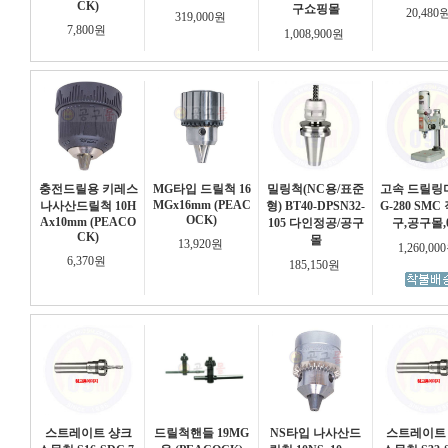
CK)
구쇼핑몰
20,480
319,000원
7,800원
1,008,900원
충전드릴용 키레스
MG타입 드릴척 16
밀링척(NC용/표준
고속 드릴링
MGx16mm (PEAC
나사산드릴척 10H
형) BT40-DPSN32-
G-280 SM
OCK)
Ax10mm (PEACO
105 다인정공/공구
구,공구몰,
CK)
몰
13,920원
1,260,0
6,370원
185,150원
스트레이트 샹크
드릴척핸들 19MG
NS타입 나사산드
스트레이트