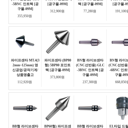
-5BNC 인트텍 [공
[공구몰-09M]
텍 [공구몰-09M]
[공구몰-0
구몰-09M]
312,900원
77,280원
191,10
355,950원
파이프센타 MT.4(3
파이프센타 (BP80
BN형 라이브센타
BN형 라이
2mm~125mm) 영
형) 5BP80 포인트
(CNC선반용) GLC
(CNC선반용)
신공업/공작기계/
텍 [공구몰-09M]
-3BNC 인트텍 [공
-6BNC 인트
상품명출고
구몰-09M]
구몰-09
373,800원
112,920원
237,300원
668,85
BB형 라이브센타
BP60형) 파이프센
BB형 라이브센타
EL타입 드릴