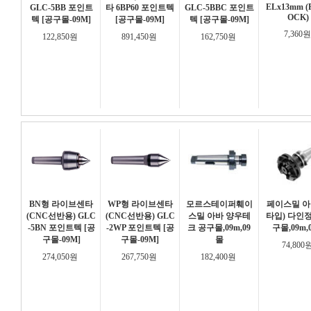
ELx13mm (
GLC-5BB 포인트
타 6BP60 포인트텍
GLC-5BBC 포인트
OCK)
텍 [공구몰-09M]
[공구몰-09M]
텍 [공구몰-09M]
7,360
122,850원
891,450원
162,750원
BN형 라이브센타
WP형 라이브센타
모르스테이퍼훼이
페이스밀 아바
(CNC선반용) GLC
(CNC선반용) GLC
스밀 아바 양우테
타입) 다인
-5BN 포인트텍 [공
-2WP 포인트텍 [공
크 공구몰,09m,09
구몰,09m,
구몰-09M]
구몰-09M]
몰
74,800
274,050원
267,750원
182,400원