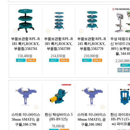
부품보관함 RPL-R
부품보관함 RPL-R
부품보관함 RPL-R
우성 태핑드
185 록키,ROCKY,
305 록키,ROCKY,
245 록키,ROCKY,
신 WSDT-2
부품함,5502761
부품함,5502789
부품함,5502770
80V) 보루방
몰, 544-0
150,480원
214,830원
210,000원
2,243,0
스마토 미니바이스
한신 탁상바이스 5
스마토 미니바이스
한신 파이프
(HS-BV125)
HS-PV3 (15
50mm SMATO, 공
60mm SMATO, 공
m) 파이프
구몰,100-1796
구몰,100-1802
78,680원