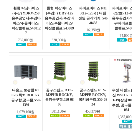
환형 탁상바이스
환형 탁상바이스
파이프바이스 NO.
파이프바이스
(주강) YDRV-250
(주강) YDRV-125
3(12~125￠) 대원
-2(2호)(12~
용수공업사/주강바
용수공업사/주강바
정밀,공작기계, 546
용수공업사/
-0438
이스/주물바이스/
이스/주물바이스/
구/파이프클
탁상클램프,543012
탁상클램프,543009
클램프,5430
102,350원
7
3
74,000
732,000원
320,000원
다용도 보관함 RT
공구스텐드 RTS-
공구스텐드 RTS-
우성 태핑드
M2PHB ROCKY,
M2PFB ROCKY,
C-B 록희 ROCKY,
신 WSDT-1
록키공구함,550-08
록키공구함,550-08
공구함,공구몰,550-
T-19(삼상38
06
24
1391
루방, 공구몰, 
081
381,150원
458,370원
1,079,100원
1,367,0