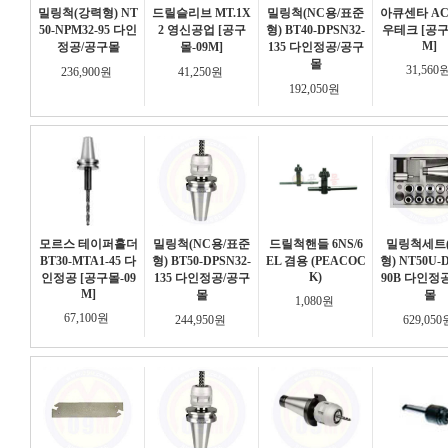
밀링척(강력형) NT
드릴슬리브 MT.1X
밀링척(NC용/표준
아큐센타 AC-
50-NPM32-95 다인
2 영신공업 [공구
형) BT40-DPSN32-
우테크 [공구
M]
정공/공구몰
몰-09M]
135 다인정공/공구
몰
31,560
236,900원
41,250원
192,050원
모르스 테이퍼홀더
밀링척(NC용/표준
드릴척핸들 6NS/6
밀링척세트
BT30-MTA1-45 다
형) BT50-DPSN32-
EL 겸용 (PEACOC
형) NT50U-D
K)
인정공 [공구몰-09
135 다인정공/공구
90B 다인정
M]
몰
몰
1,080원
67,100원
244,950원
629,05