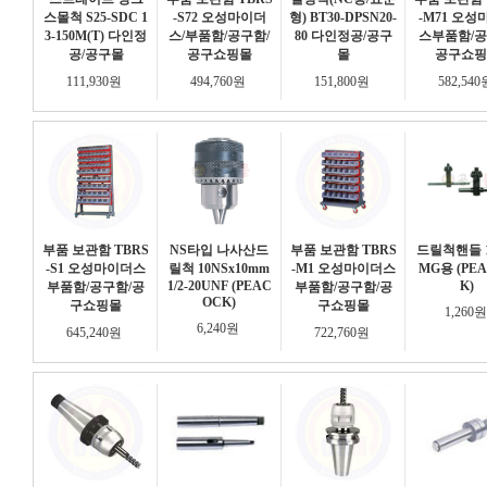
스몰척 S25-SDC 1
-S72 오성마이더
형) BT30-DPSN20-
-M71 오성
3-150M(T) 다인정
스/부품함/공구함/
80 다인정공/공구
스부품함/공
공/공구몰
공구쇼핑몰
몰
공구쇼핑
111,930원
494,760원
151,800원
582,54
부품 보관함 TBRS
NS타입 나사산드
부품 보관함 TBRS
드릴척핸들 13
-S1 오성마이더스
릴척 10NSx10mm
-M1 오성마이더스
MG용 (PE
1/2-20UNF (PEAC
K)
부품함/공구함/공
부품함/공구함/공
OCK)
구쇼핑몰
구쇼핑몰
1,260
6,240원
645,240원
722,760원