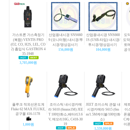
가스트론 가스측정기
산업용내시경 SNS660
산업용내시경 SNS660
도막
(복합) VENTIS PRO
9 (모니터형) 내시경/투
1S (USB-타입) 내시경/
도막 
(O2, CO, H2S, LEL, CO
시경/영상검사기
투시경/영상검사기
토메
2) 흡입식 GASTRON 4
156,000원
104,000원
공구
35-1948
3,705,000원
플루크 적외선온도계
조이스틱 내시경카메
JEET 조이스틱 관절 내
제트
Fluke 62 MAX FLUKE,
라 S610 (6mmx1M) JEE
시경카메라 S615 (6m
이스
공구몰 416-1178
T 100만화소,배터리3.6
m/1.5M케이블/100만화
폰용)
V, 메모리16G, C418-30
소)
C케
19
이폰
1,000원
1,559,000원