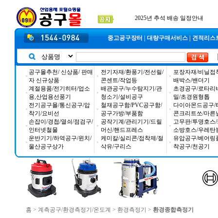
공구몰 입금자 찾습니다
2026년 설날 배송일장 안내
2025년 추석 배송 일정안내
중고공구장터
|
대량구매서비스
|
견적리스
공구몰추천/ 신상품/ 판매
전기자재/환풍기/전선릴/
포장자재/비닐접
자 신규상품
콘센트/작업등
배박스/밴더기
계절용품/전기히터/업소
배관공구/누수탐지기/관
초경공구/로타리
용,산업용선풍기
청소기/설비공구
밀/초경원형톱
전기공구몰/통신공구/압
철재공구함/PVC공구함/
다이아몬드공구/
착기/요비선
공구가방/부품함
콘크리트쏘/마른
손잡이/경첩/열쇠/점검구/
공작기계/관리기기/드릴
고무판/투명호스/
인터넷철물
머신/핸드프레스
소방호스/우레탄
운반기기/하역공구/윈치/
케미칼/실리콘/접착제/절
유압공구/베어링
울산공구상가
삭유/구리스
착공구/천공기
홈
>
계측공구/환경측정기/온도계
>
환경측정기
>
환경종합측정기