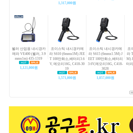
1,317,000원
뵐러 산업용 내시경카
조이스틱 내시경카메
조이스틱 내시경카메
조
메라 VE400 (뵐러, 3.9
라 S610 (6mmx1M) JEE
라 S615 (6mmx1.5M) J
라 T
mmx1m) 435-1319
T 100만화소,배터리3.6
EET 100만화소,배터리
M) 
V, 메모리16G, C418-30
3.6V,메모리16G, C418-
터리3
1,121,000원
19
3028
1,571,000원
1,857,000원