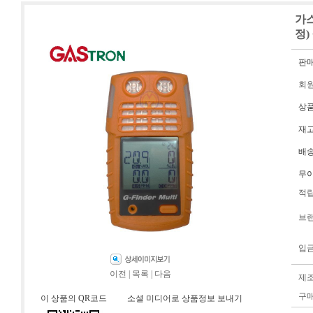
가스
정)
판
회
상
재
배
무
적
브
입
이전
|
목록
|
다음
제
구
이 상품의 QR코드
소셜 미디어로 상품정보 보내기