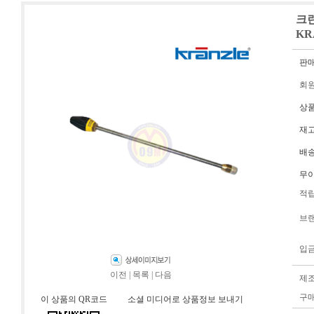
크란
KR
판
회
상
재
배
무
적
브
입
이전
|
목록
|
다음
제
구
이 상품의 QR코드
소셜 미디어로 상품정보 보내기