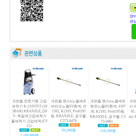
장바
관심
크란즐 전문가형 고압
크란즐 랜스n노즐세트
크란즐 랜스n노즐세트
크란
세척기 K-2195TST (19
바리오노즐03/흰색, 41
회전노즐03/흰색, 4107
시 4
5BAR) KRANZLE,220
1562, K2195, Profi195
38, K2195, Profi195용,
95,
V- 독일제고압세척기
용, KRANZLE, 공구몰,
KRANZLE, 공구몰, C5
m),
C573-0470
물세척기 고압세척,671
73-0461
151
84,200원
118,100원
2,189,000원