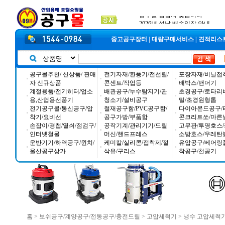
2025년 추석 배송 일정안내
입금자 *덕진 고객님 찾습니다
공구몰 입금자 찾습니다
중고공구장터
|
대량구매서비스
|
견적리스
공구몰추천/ 신상품/ 판매
전기자재/환풍기/전선릴/
포장자재/비닐접
자 신규상품
콘센트/작업등
배박스/밴더기
계절용품/전기히터/업소
배관공구/누수탐지기/관
초경공구/로타리
용,산업용선풍기
청소기/설비공구
밀/초경원형톱
전기공구몰/통신공구/압
철재공구함/PVC공구함/
다이아몬드공구/
착기/요비선
공구가방/부품함
콘크리트쏘/마른
손잡이/경첩/열쇠/점검구/
공작기계/관리기기/드릴
고무판/투명호스/
인터넷철물
머신/핸드프레스
소방호스/우레탄
운반기기/하역공구/윈치/
케미칼/실리콘/접착제/절
유압공구/베어링
울산공구상가
삭유/구리스
착공구/천공기
홈
>
보쉬공구/계양공구/전동공구/충전드릴
>
고압세척기
>
냉수 고압세척