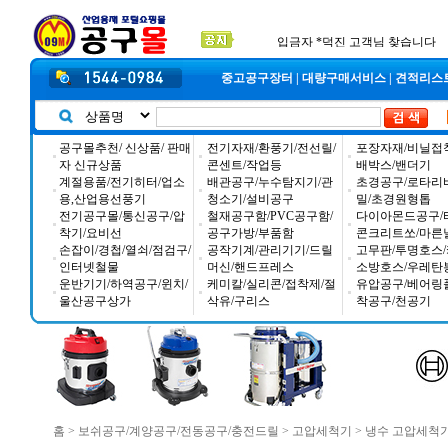
공구몰 입금자 찾습니다
2026년 설날 배송일장 안내
2025년 추석 배송 일정안내
입금자 *덕진 고객님 찾습니다
중고공구장터
|
대량구매서비스
|
견적리스
공구몰추천/ 신상품/ 판매
전기자재/환풍기/전선릴/
포장자재/비닐접
자 신규상품
콘센트/작업등
배박스/밴더기
계절용품/전기히터/업소
배관공구/누수탐지기/관
초경공구/로타리
용,산업용선풍기
청소기/설비공구
밀/초경원형톱
전기공구몰/통신공구/압
철재공구함/PVC공구함/
다이아몬드공구/
착기/요비선
공구가방/부품함
콘크리트쏘/마른
손잡이/경첩/열쇠/점검구/
공작기계/관리기기/드릴
고무판/투명호스/
인터넷철물
머신/핸드프레스
소방호스/우레탄
운반기기/하역공구/윈치/
케미칼/실리콘/접착제/절
유압공구/베어링
울산공구상가
삭유/구리스
착공구/천공기
홈
>
보쉬공구/계양공구/전동공구/충전드릴
>
고압세척기
>
냉수 고압세척