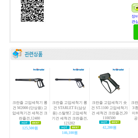
장바
관심
크란즐 고압세척기 롱
크란즐 고압세척기 롱
크란즐 고압세척기 숏
크란
건 M2000 (단상용) 고
건 STARLET ll (삼상
건 ST-1100 고압세척기
3/흰
압세척기건 세척건 크
용) 스탈렛2 고압세척
건 세척건 크란즐건,20
이하
1100500
란즐건,12480
기건 세척건 크란즐건,
공
123202
42,200원
125,500원
146,100원