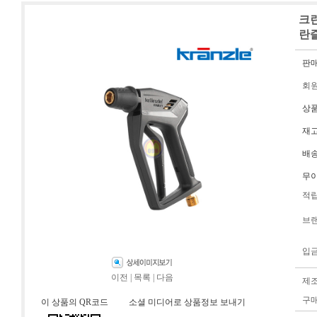
크란
란즐
판
회
상
재
배
무
적
브
입
이전
|
목록
|
다음
제
구
이 상품의 QR코드
소셜 미디어로 상품정보 보내기