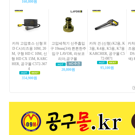
160,800원
카처 고압호스 신형 H
고압세척기 신주흡입
카처 건 (신형) K2용, K
카처
D C시리즈용 10M, 20
구 19mm(3/4) 튼튼한주
3용, K4용, K5용, K7용
즈용
M, 구형 HD C 10M, 신
입구 LAVOR, 라보코
KARCHER, 공구몰 C5
D
72-0871
형 HD CX 15M, KARC
리아,공구몰
색)
HER, 공구몰 C572-367
95,100원
4
20,800원
354,900원