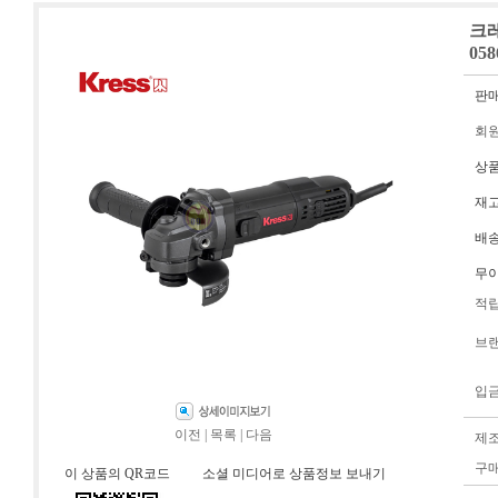
크레
058
판
회
상
재
배
무
적
브
입
이전
|
목록
|
다음
제
구
이 상품의 QR코드
소셜 미디어로 상품정보 보내기