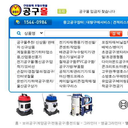
2026년 설날 배송일장 안내
2025년 추석 배송 일정안내
입금자 *덕진 고객님 찾습니다
중고공구장터
|
대량구매서비스
|
견적리스
공구몰추천/ 신상품/ 판매
전기자재/환풍기/전선릴/
포장자재/비닐접
자 신규상품
콘센트/작업등
배박스/밴더기
계절용품/전기히터/업소
배관공구/누수탐지기/관
초경공구/로타리
용,산업용선풍기
청소기/설비공구
밀/초경원형톱
전기공구몰/통신공구/압
철재공구함/PVC공구함/
다이아몬드공구/
착기/요비선
공구가방/부품함
콘크리트쏘/마른
손잡이/경첩/열쇠/점검구/
공작기계/관리기기/드릴
고무판/투명호스/
인터넷철물
머신/핸드프레스
소방호스/우레탄
운반기기/하역공구/윈치/
케미칼/실리콘/접착제/절
유압공구/베어링
울산공구상가
삭유/구리스
착공구/천공기
홈
>
보쉬공구/계양공구/전동공구/충전드릴
>
그라인더
>
앵글그라인더
>
앵