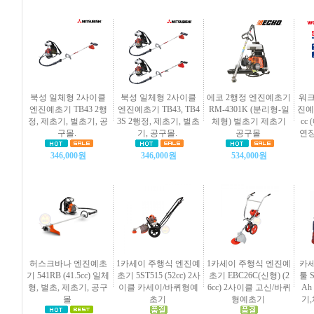
북성 일체형 2사이클
북성 일체형 2사이클
에코 2행정 엔진예초기
워크
엔진예초기 TB43 2행
엔진예초기 TB43, TB4
RM-4301K (분리형-일
진예초
정, 제초기, 벌초기, 공
3S 2행정, 제초기, 벌초
체형) 벌초기 제초기
cc
구몰.
기, 공구몰.
공구몰
연장
346,000원
346,000원
534,000원
허스크바나 엔진예초
1카세이 주행식 엔진예
1카세이 주행식 엔진예
카세
기 541RB (41.5cc) 일체
초기 5ST515 (52cc) 2사
초기 EBC26C(신형) (2
툴 S
형, 벌초, 제초기, 공구
이클 카세이/바퀴형예
6cc) 2사이클 고신/바퀴
Ah
몰
초기
형예초기
기,