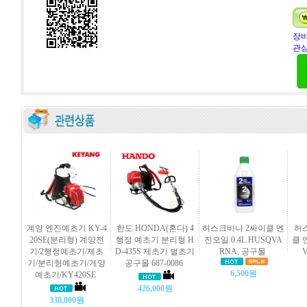
장바
관심
계양 엔진예초기 KY-4
한도 HONDA(혼다) 4
허스크바나 2싸이클 엔
허스
20SE(분리형) 계양전
행정 예초기 분리형 H
진오일 0.4L HUSQVA
클 
기/2행정예초기/제초
D-435S 제초기 벌초기
RNA, 공구몰
기/분리형예초기/게양
공구몰 687-0086
6,500원
예초기/KY420SE
426,000원
338,000원