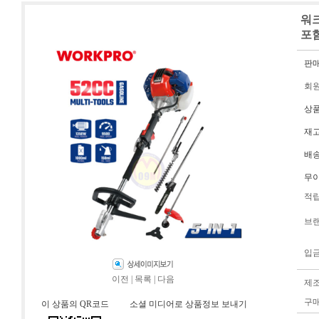
워크
포함
판
회
상
재
배
무
적
브
입
이전
|
목록
|
다음
제
구
이 상품의 QR코드
소셜 미디어로 상품정보 보내기