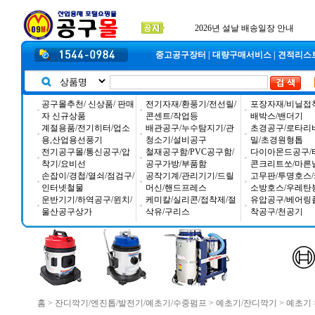
2025년 추석 배송 일정안내
입금자 *덕진 고객님 찾습니다
공구몰 입금자 찾습니다
중고공구장터
|
대량구매서비스
|
견적리스
공구몰추천/ 신상품/ 판매
전기자재/환풍기/전선릴/
포장자재/비닐접
자 신규상품
콘센트/작업등
배박스/밴더기
계절용품/전기히터/업소
배관공구/누수탐지기/관
초경공구/로타리
용,산업용선풍기
청소기/설비공구
밀/초경원형톱
전기공구몰/통신공구/압
철재공구함/PVC공구함/
다이아몬드공구/
착기/요비선
공구가방/부품함
콘크리트쏘/마른
손잡이/경첩/열쇠/점검구/
공작기계/관리기기/드릴
고무판/투명호스/
인터넷철물
머신/핸드프레스
소방호스/우레탄
운반기기/하역공구/윈치/
케미칼/실리콘/접착제/절
유압공구/베어링
울산공구상가
삭유/구리스
착공구/천공기
홈
>
잔디깍기/엔진톱/발전기/예초기/수중펌프
>
예초기/잔디깍기
>
예초기