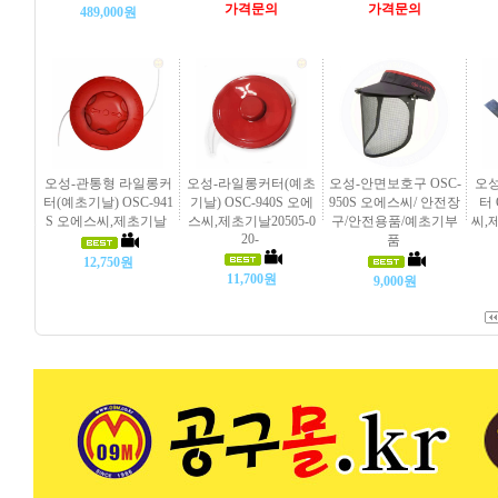
가격문의
가격문의
489,000원
오성-관통형 라일롱커
오성-라일롱커터(예초
오성-안면보호구 OSC-
오성
터(예초기날) OSC-941
기날) OSC-940S 오에
950S 오에스씨/ 안전장
터 
S 오에스씨,제초기날
스씨,제초기날20505-0
구/안전용품/예초기부
씨,
20-
품
12,750원
11,700원
9,000원