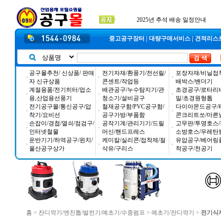
입금자 *덕진 고객님 찾습니다
공구몰 입금자 찾습니다
2026년 설날 배송일장 안내
중고공구장터
|
대량구매서비스
|
견적리스
공구몰추천/ 신상품/ 판매
전기자재/환풍기/전선릴/
포장자재/비닐접
자 신규상품
콘센트/작업등
배박스/밴더기
계절용품/전기히터/업소
배관공구/누수탐지기/관
초경공구/로타리
용,산업용선풍기
청소기/설비공구
밀/초경원형톱
전기공구몰/통신공구/압
철재공구함/PVC공구함/
다이아몬드공구/
착기/요비선
공구가방/부품함
콘크리트쏘/마른
손잡이/경첩/열쇠/점검구/
공작기계/관리기기/드릴
고무판/투명호스/
인터넷철물
머신/핸드프레스
소방호스/우레탄
운반기기/하역공구/윈치/
케미칼/실리콘/접착제/절
유압공구/베어링
울산공구상가
삭유/구리스
착공구/천공기
홈
>
잔디깍기/엔진톱/발전기/예초기/수중펌프
>
예초기/잔디깍기
>
전기식