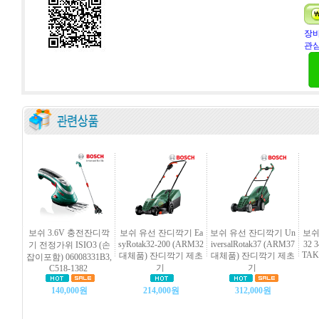
장바
관심
보쉬 3.6V 충전잔디깍
보쉬 유선 잔디깍기 Ea
보쉬 유선 잔디깍기 Un
보쉬
syRotak32-200 (ARM32
iversalRotak37 (ARM37
32 
기 전정가위 ISIO3 (손
TAK
대체품) 잔디깍기 제초
대체품) 잔디깍기 제초
잡이포함) 06008331B3,
기
기
C518-1382
140,000원
214,000원
312,000원