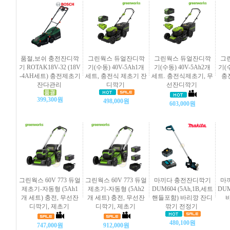
품절,보쉬 충전잔디깍
그린웍스 듀얼잔디깍
그린웍스 듀얼잔디깍
그
기 ROTAK18V-32 (18V
기(수동) 40V-5Ah1개
기(수동) 40V-5Ah2개
기(수
-4AH세트) 충전제초기
세트, 충전식 제초기 잔
세트. 충전식제초기, 무
충
잔다관리
디깍기
선잔디깍기
399,300원
498,000원
603,000원
그린웍스 60V 773 듀얼
그린웍스 60V 773 듀얼
마끼다 충전잔디깍기
마
제초기-자동형 (5Ah1
제초기-자동형 (5Ah2
DUM604 (5Ah,1B,세트
DUM
개 세트) 충전, 무선잔
개 세트) 충전, 무선잔
핸들포함) 바리깡 잔디
디깍기, 제초기
디깍기, 제초기
깎기 전정기
480,100원
747,000원
912,000원