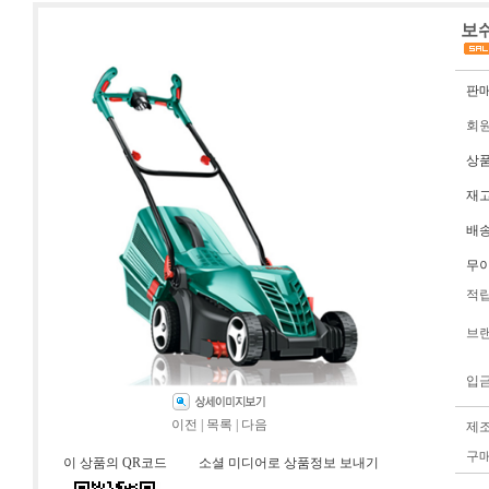
보쉬
판
회
상
재
배
무
적
브
입
이전
|
목록
|
다음
제
구
이 상품의 QR코드
소셜 미디어로 상품정보 보내기