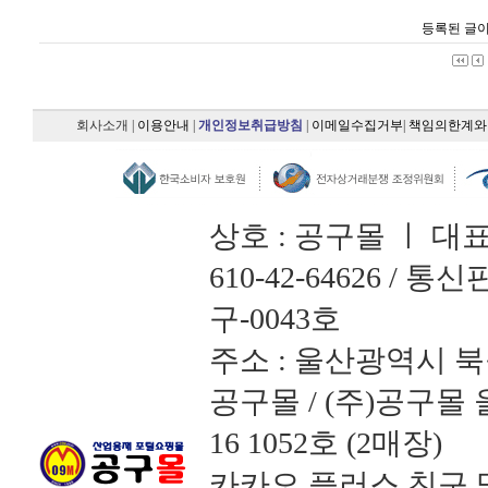
등록된 글이
회사소개
|
이용안내
|
개인정보취급방침
|
이메일수집거부
|
책임의한계와
상호 : 공구몰 ㅣ 대
610-42-64626 /
구-0043호
주소 : 울산광역시 북
공구몰 / (주)공구
16 1052호 (2매장)
카카오 플러스 친구 맺