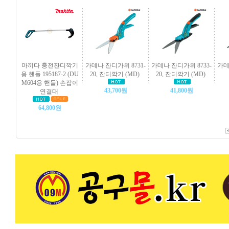
마끼다 충전잔디깍기
가데나 잔디가위 8731-
가데나 잔디가위 8733-
가데
용 핸들 195187-2 (DU
20, 잔디깍기 (MD)
20, 잔디깍기 (MD)
M604용 핸들) 손잡이
43,700원
41,800원
연결대
64,800원