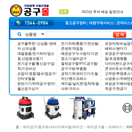
공구몰 입금자 찾습니다
2026년 설날 배송일장 안내
2025년 추석 배송 일정안내
중고공구장터
|
대량구매서비스
|
견적리스
공구몰추천/ 신상품/ 판매
전기자재/환풍기/전선릴/
포장자재/비닐접
자 신규상품
콘센트/작업등
배박스/밴더기
계절용품/전기히터/업소
배관공구/누수탐지기/관
초경공구/로타리
용,산업용선풍기
청소기/설비공구
밀/초경원형톱
전기공구몰/통신공구/압
철재공구함/PVC공구함/
다이아몬드공구/
착기/요비선
공구가방/부품함
콘크리트쏘/마른
손잡이/경첩/열쇠/점검구/
공작기계/관리기기/드릴
고무판/투명호스/
인터넷철물
머신/핸드프레스
소방호스/우레탄
운반기기/하역공구/윈치/
케미칼/실리콘/접착제/절
유압공구/베어링
울산공구상가
삭유/구리스
착공구/천공기
홈
>
에어공구/콤프레샤/타카/에어릴/에어건
>
에어공구몰
>
리베타기
>
리