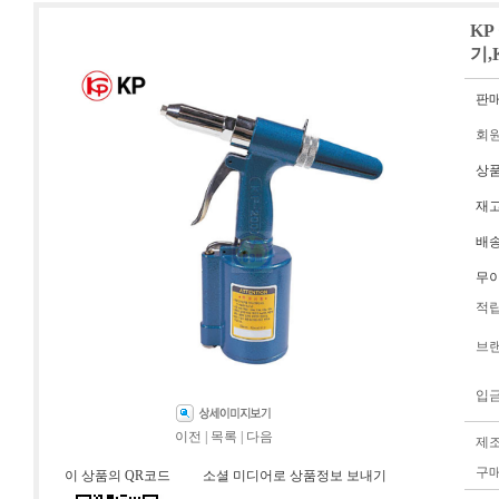
KP
기,K
판
회
상
재
배
무
적
브
입
이전
|
목록
|
다음
제
구
이 상품의 QR코드
소셜 미디어로 상품정보 보내기