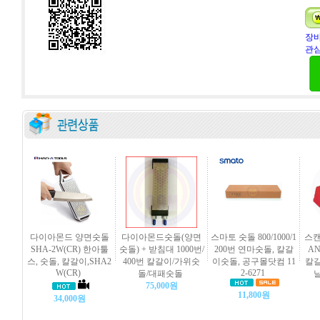
장바
관심
다이아몬드 양면숫돌
다이아몬드숫돌(양면
스마토 숫돌 800/1000/1
스캔
SHA-2W(CR) 한아툴
숫돌) + 받침대 1000번/
200번 연마숫돌, 칼갈
AN
스, 숫돌, 칼갈이,SHA2
400번 칼갈이/가위숫
이숫돌, 공구몰닷컴 11
칼갈
W(CR)
2-6271
돌/대패숫돌
75,000원
11,800원
34,000원