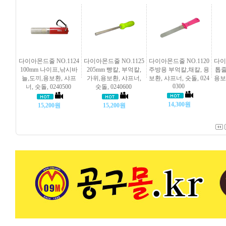
다이아몬드줄 NO.1124
다이아몬드줄 NO.1125
다이아몬드줄 NO.1120
다이
100mm 나이프,낚시바
205mm 빵칼, 부억칼,
주방용 부억칼,채칼, 용
톱줄
늘,도끼,용보환, 샤프
가위,용보환, 샤프너,
보환, 샤프너, 숫돌, 024
용보환
0300
너, 숫돌, 0240500
숫돌, 0240600
14,300원
15,200원
15,200원