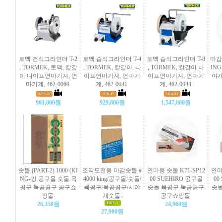
토멕 건식그라인더 T-2
토멕 습식그라인더 T-4
토멕 습식그라인더 T-8
마감숫
, TORMEK, 토맥, 칼갈
, TORMEK, 칼갈이, 나
, TORMEK, 칼갈이 나
IN
이 나이프연마기계, 연
이프연마기계, 연마기
이프연마기계, 연마기
야개
마기계, 462-0060
계, 462-0031
계, 462-0044
901,000원
929,800원
1,547,000원
숫돌 (PART-2) 1000 (KI
조각도전용 마감숫돌 #
연마용 숫돌 K71-SP12
연마
NG-킹 공구몰 숫돌 목
4000 king/공구몰/숫돌/
00 SUEHIRO 공구몰
00
공구 목공공구 공구쇼
목공구/목공공구/시야
숫돌 목공구 목공공구
숫돌
핑몰
개숫돌
공구쇼핑몰
26,350원
24,960원
27,900원