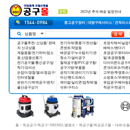
입금자 *덕진 고객님 찾습니다
공구몰 입금자 찾습니다
2026년 설날 배송일장 안내
중고공구장터
|
대량구매서비스
|
견적리스
공구몰추천/ 신상품/ 판매
전기자재/환풍기/전선릴/
포장자재/비닐접
자 신규상품
콘센트/작업등
배박스/밴더기
계절용품/전기히터/업소
배관공구/누수탐지기/관
초경공구/로타리
용,산업용선풍기
청소기/설비공구
밀/초경원형톱
전기공구몰/통신공구/압
철재공구함/PVC공구함/
다이아몬드공구/
착기/요비선
공구가방/부품함
콘크리트쏘/마른
손잡이/경첩/열쇠/점검구/
공작기계/관리기기/드릴
고무판/투명호스/
인터넷철물
머신/핸드프레스
소방호스/우레탄
운반기기/하역공구/윈치/
케미칼/실리콘/접착제/절
유압공구/베어링
울산공구상가
삭유/구리스
착공구/천공기
홈
>
목공공구/목공구/ DREMEL/클램프
>
목공구몰/목공공구몰
>
대패/숫돌