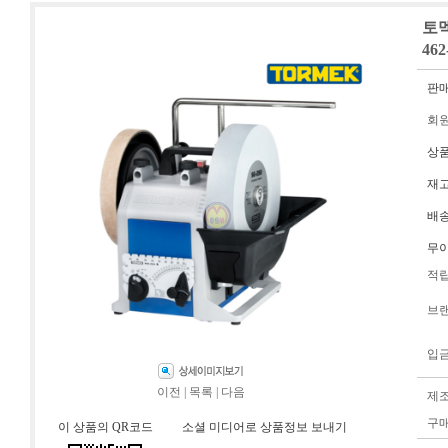
토멕
462
판
회
상
재
배
무
적
브
입
이전
|
목록
|
다음
제
구
이 상품의 QR코드
소셜 미디어로 상품정보 보내기