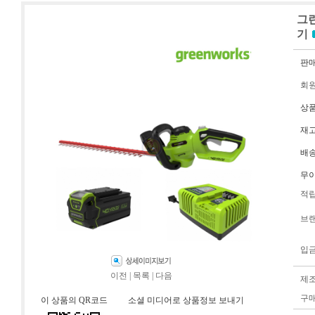
그린
기
판
회
상
재
배
무
적
브
입
이전
|
목록
|
다음
제
구
이 상품의 QR코드
소셜 미디어로 상품정보 보내기