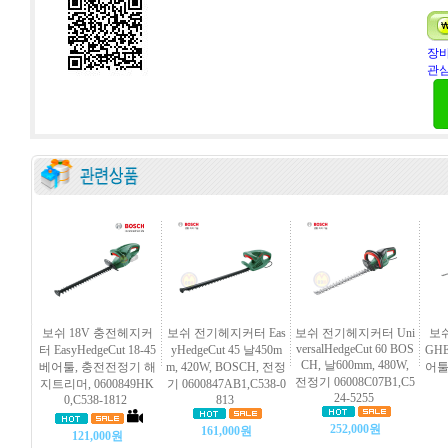
장바
관심
보쉬 18V 충전헤지커
보쉬 전기헤지커터 Eas
보쉬 전기헤지커터 Uni
보
versalHedgeCut 60 BOS
터 EasyHedgeCut 18-45
yHedgeCut 45 날450m
GHE
CH, 날600mm, 480W,
베어툴, 충전전정기 해
m, 420W, BOSCH, 전정
어툴
전정기 06008C07B1,C5
지트리머, 0600849HK
기 0600847AB1,C538-0
24-5255
0,C538-1812
813
252,000원
161,000원
121,000원