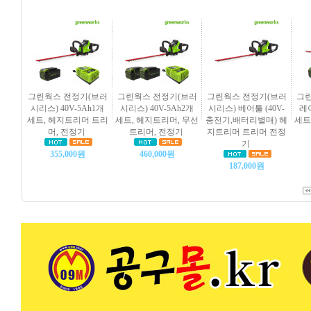
그린웍스 전정기(브러
그린웍스 전정기(브러
그린웍스 전정기(브러
그린
시리스) 40V-5Ah1개
시리스) 40V-5Ah2개
시리스) 베어툴 (40V-
레이
세트, 헤지트리머 트리
세트, 헤지트리머, 무선
충전기,배터리별매) 헤
세트
머, 전정기
트리머, 전정기
지트리머 트리머 전정
기
355,000원
460,000원
187,000원