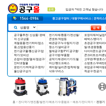
공구몰 입금자 찾습니다
2026년 설날 배송일장 안내
2025년 추석 배송 일정안내
입금자 *덕진 고객님 찾습니다
중고공구장터
|
대량구매서비스
|
견적리스
공구몰추천/ 신상품/ 판매
전기자재/환풍기/전선릴/
포장자재/비닐접
자 신규상품
콘센트/작업등
배박스/밴더기
계절용품/전기히터/업소
배관공구/누수탐지기/관
초경공구/로타리
용,산업용선풍기
청소기/설비공구
밀/초경원형톱
전기공구몰/통신공구/압
철재공구함/PVC공구함/
다이아몬드공구/
착기/요비선
공구가방/부품함
콘크리트쏘/마른
손잡이/경첩/열쇠/점검구/
공작기계/관리기기/드릴
고무판/투명호스/
인터넷철물
머신/핸드프레스
소방호스/우레탄
운반기기/하역공구/윈치/
케미칼/실리콘/접착제/절
유압공구/베어링
울산공구상가
삭유/구리스
착공구/천공기
홈
>
잔디깍기/엔진톱/발전기/예초기/수중펌프
>
예초기/잔디깍기
>
전정기