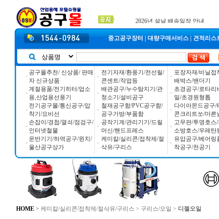
2025년 추석 배송 일정안내
입금자 *덕진 고객님 찾습니다
공구몰 입금자 찾습니다
2026년 설날 배송일장 안내
중고공구장터
|
대량구매서비스
|
견적리스
공구몰추천/ 신상품/ 판매
전기자재/환풍기/전선릴/
포장자재/비닐접
자 신규상품
콘센트/작업등
배박스/밴더기
계절용품/전기히터/업소
배관공구/누수탐지기/관
초경공구/로타리
용,산업용선풍기
청소기/설비공구
밀/초경원형톱
전기공구몰/통신공구/압
철재공구함/PVC공구함/
다이아몬드공구/
착기/요비선
공구가방/부품함
콘크리트쏘/마른
손잡이/경첩/열쇠/점검구/
공작기계/관리기기/드릴
고무판/투명호스/
인터넷철물
머신/핸드프레스
소방호스/우레탄
운반기기/하역공구/윈치/
케미칼/실리콘/접착제/절
유압공구/베어링
울산공구상가
삭유/구리스
착공구/천공기
HOME
>
케미칼/실리콘/접착제/절삭유/구리스
>
구리스/오일
>
디젤오일