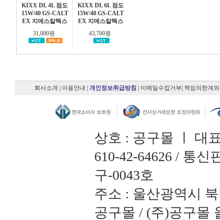
KIXX DL 4L 점도
KIXX DL 6L 점도
15W/40 GS-CALT
15W/40 GS-CALT
EX 지에스칼텍스
EX 지에스칼텍스
31,000원
43,700원
회사소개
|
이용안내
|
개인정보취급방침
|
이메일수집거부
|
책임의한계와
상호 : 공구몰 ㅣ 대
610-42-64626 /
구-0043호
주소 : 울산광역시 북
공구몰 / (주)공구