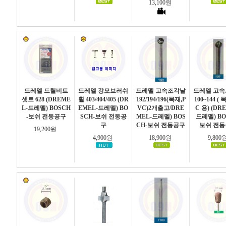
13,100원
드레멜 드릴비트
드레멜 강모브러쉬
드레멜 고속조각날
드레멜 고
셋트 628 (DREME
휠 403/404/405 (DR
192/194/196(목재,P
100~144 (
L-드레멜) BOSCH
EMEL-드레멜) BO
VC)2개출고/DRE
C 용) (DR
-보쉬 전동공구
SCH-보쉬 전동공
MEL-드레멜) BOS
드레멜) BO
구
CH-보쉬 전동공구
보쉬 전
19,200원
4,900원
18,900원
9,800