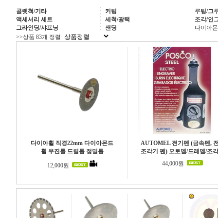
콜렛척/기타
커팅
루팅/그
액세서리 세트
세척/광택
조각/인
그라인딩/샤프닝
샌딩
다이아몬
>>상품 83개 정렬
다이아휠 직경22mm 다이아몬드
AUTOMEL 전기펜 (금속펜, 
휠 우진툴 드릴톱 정밀톱
조각기 펜) 오토멜/드레멜/조
44,000원
12,000원