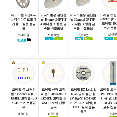
다이아휠 직경45m
미니드릴용 절단톱
미니드릴용 절단톱
드레멜 컷팅휠
409/420 (
m 다이아몬드휠 우
날 40mmx100P TIP
날 30mmx80P TIP4
-드레멜) BO
진툴 드릴톱 정밀
4 미니톱 소형톱 금
미니톱 소형톱 금
보쉬 전
톱
속톱 비철톱날
속톱 비철톱날
9,800
25,400원
26,000원
26,000원
드레멜 동 브러쉬
드레멜 샌딩 드럼
드레멜 EZ Lock 3.
드레멜 고
휠 535/536/537 (DR
& 밴드 407/430 (D
8Cm 금속 절단 휠
190~199 (
EMEL-드레멜) BO
REMEL-드레멜) B
(5개들이) EZ456(D
C 용) (DR
SCH-보쉬 전동공
OSCH-보쉬 전동
REMEL-드레멜) B
드레멜) BO
구
공구
OSCH-보쉬,전동
보쉬 전
공구
6,500원
6,700원
9,800