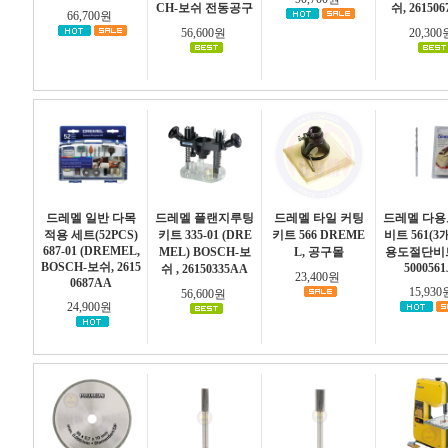
CH-보쉬 전동공구
쉬, 26150
66,700원
56,600원
20,30
드레멜 일반 다목
드레멜 플랜지루팅
드레멜 타일 커팅
드레멜 다
적용 세트(52PCS)
키트 335-01 (DRE
키트 566 DREME
비트 561(3
687-01 (DREMEL,
MEL) BOSCH-보
L, 공구몰
용도절단비트,
BOSCH-보쉬, 2615
500056
쉬 , 26150335AA
23,400원
0687AA
15,93
56,600원
24,900원