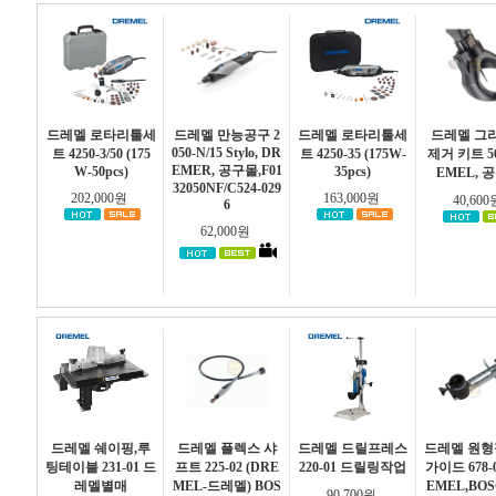
드레멜 로타리툴세
드레멜 만능공구 2
드레멜 로타리툴세
드레멜 그
050-N/15 Stylo, DR
트 4250-3/50 (175
트 4250-35 (175W-
제거 키트 56
EMER, 공구몰,F01
W-50pcs)
35pcs)
EMEL, 
32050NF/C524-029
202,000원
163,000원
40,60
6
62,000원
드레멜 쉐이핑,루
드레멜 플렉스 샤
드레멜 드릴프레스
드레멜 원
팅테이블 231-01 드
프트 225-02 (DRE
220-01 드릴링작업
가이드 678-0
레멜별매
MEL-드레멜) BOS
EMEL,BO
90,700원