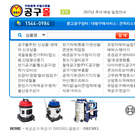
공구몰 입금자 찾습니다
2026년 설날 배송일장 안내
2025년 추석 배송 일정안내
중고공구장터
|
대량구매서비스
|
견적리스
공구몰추천/ 신상품/ 판매
전기자재/환풍기/전선릴/
포장자재/비닐접
자 신규상품
콘센트/작업등
배박스/밴더기
계절용품/전기히터/업소
배관공구/누수탐지기/관
초경공구/로타리
용,산업용선풍기
청소기/설비공구
밀/초경원형톱
전기공구몰/통신공구/압
철재공구함/PVC공구함/
다이아몬드공구/
착기/요비선
공구가방/부품함
콘크리트쏘/마른
손잡이/경첩/열쇠/점검구/
공작기계/관리기기/드릴
고무판/투명호스/
인터넷철물
머신/핸드프레스
소방호스/우레탄
운반기기/하역공구/윈치/
케미칼/실리콘/접착제/절
유압공구/베어링
울산공구상가
삭유/구리스
착공구/천공기
HOME
>
목공공구/목공구/ DREMEL/클램프
>
DREMEL