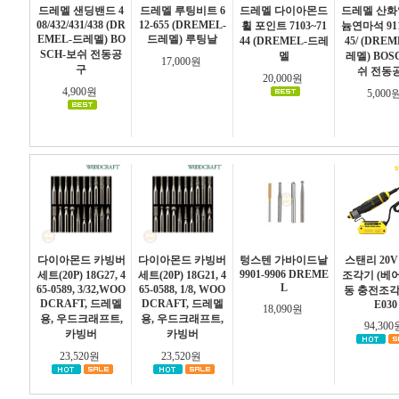
드레멜 샌딩밴드 4
드레멜 루팅비트 6
드레멜 다이아몬드
드레멜 산
08/432/431/438 (DR
12-655 (DREMEL-
휠 포인트 7103~71
늄연마석 911/
EMEL-드레멜) BO
드레멜) 루팅날
44 (DREMEL-드레
45/ (DRE
SCH-보쉬 전동공
멜
레멜) BOS
17,000원
구
쉬 전동
20,000원
4,900원
5,000
다이아몬드 카빙버
다이아몬드 카빙버
텅스텐 가바이드날
스탠리 20V
9901-9906 DREME
세트(20P) 18G27, 4
세트(20P) 18G21, 4
조각기 (베어
L
65-0589, 3/32,WOO
65-0588, 1/8, WOO
동 충전조각
DCRAFT, 드레멜
DCRAFT, 드레멜
E030
18,090원
용, 우드크래프트,
용, 우드크래프트,
94,30
카빙버
카빙버
23,520원
23,520원