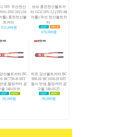
다 18V 무선전산
보쉬 충전전산볼트커
터 DSC102 (18
터 GGC18V-12 (18V-베
베어툴) 충전전산볼
어툴) 무선 전산볼트캇
트커터
타
831,600원
478,000원
강선볼트커터 BC
히트 강선볼트커터 BC
H/ BC750-H HIT
900-H/ BC1050-H HIT
 반생,철망커터 공
철사 반생,철망커터 공
몰 240-0116
구몰 240-0125
50,300원
98,000원