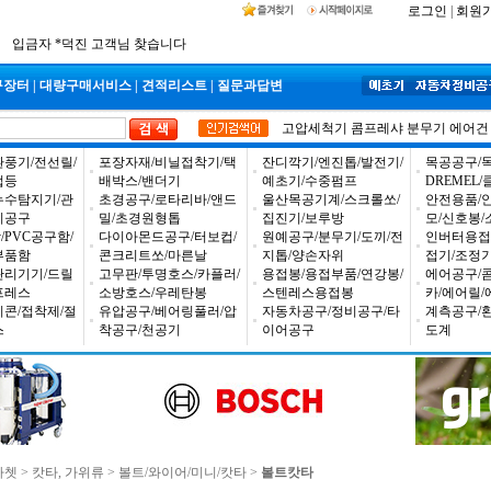
공구몰 입금자 찾습니다
로그인
|
회원
2026년 설날 배송일장 안내
2025년 추석 배송 일정안내
입금자 *덕진 고객님 찾습니다
구장터
|
대량구매서비스
|
견적리스트
|
질문과답변
고압세척기
콤프레샤
분무기
에어건
환풍기/전선릴/
포장자재/비닐접착기/택
잔디깍기/엔진톱/발전기/
목공공구/목
업등
배박스/밴더기
예초기/수중펌프
DREMEL
누수탐지기/관
초경공구/로타리바/앤드
울산목공기계/스크롤쏘/
안전용품/
비공구
밀/초경원형톱
집진기/보루방
모/신호봉/
PVC공구함/
다이아몬드공구/터보컵/
원예공구/분무기/도끼/전
인버터용접
부품함
콘크리트쏘/마른날
지톱/양손자위
접기/조정
관리기기/드릴
고무판/투명호스/카플러/
용접봉/용접부품/연강봉/
에어공구/
프레스
소방호스/우레탄봉
스텐레스용접봉
카/에어릴/
리콘/접착제/절
유압공구/베어링풀러/압
자동차공구/정비공구/타
계측공구/
스
착공구/천공기
이어공구
도계
라쳇
>
캇타, 가위류
>
볼트/와이어/미니/캇타
>
볼트캇타