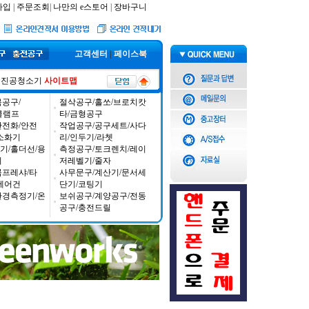
가입
|
주문조회
|
나만의 e스토어
|
장바구니
고객센터
|
페이스북
진공청소기
사이트맵
공구/
절삭공구/홀쏘/브로치캇
/클램프
타/금형공구
안전화/안전
작업공구/공구세트/사다
소화기
리/인두기/라쳇
기/홀더선/용
측정공구/토크렌치/레이
기
저레벨기/줄자
콤프레샤/타
사무문구/계산기/문서세
에어건
단기/코팅기
환경측정기/온
보쉬공구/계양공구/전동
공구/충전드릴