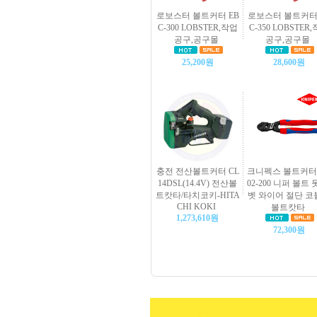
로보스터 볼트커터 EB
로보스터 볼트커터 
C-300 LOBSTER,작업
C-350 LOBSTER
공구,공구몰
공구,공구몰
25,200원
28,600원
충전 전산볼트커터 CL
크니펙스 볼트커터 
14DSL(14.4V) 전산볼
02-200 니퍼 볼트 
트캇타/타치코키-HITA
벳 와이어 절단 코
CHI KOKI
볼트캇타
1,273,610원
72,300원