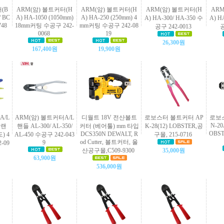
(B
ARM(암) 볼트커터(H
ARM(암) 볼트커터(H
ARM(암) 볼트커터(H
ARM
/ BC
A) HA-1050 (1050mm)
A) HA-250 (250mm) 4
A) HA-300/ HA-350 수
A) H
748
18mm커팅 수공구 242-
mm커팅 수공구 242-08
공구 242-0013
공
0068
19
26,300원
167,400원
19,900원
A/L
ARM(암) 볼트커터A/L
디월트 18V 전산볼트
로보스터 볼트커터 AP
로보스
N-20
상랜
핸들 AL-300/ AL-350/
커터 (베어툴) mm 타입
K-28(12) LOBSTER,공
OBST
DCS350N DEWALT, R
) 4
AL-450 수공구 242-043
구몰, 215-0716
od Cutter, 볼트커터, 울
9
-09
산공구몰,C509-9300
35,000원
63,900원
536,000원