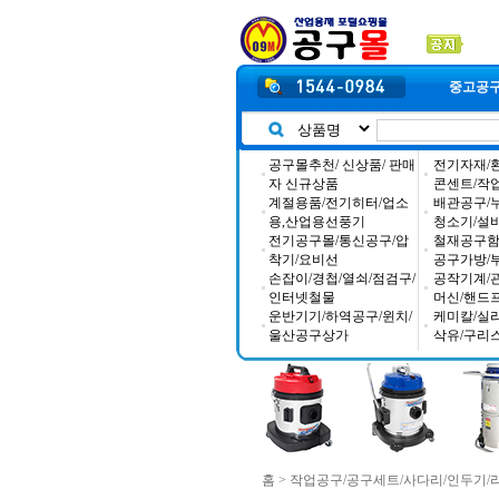
중고공
공구몰추천/ 신상품/ 판매
전기자재/
자 신규상품
콘센트/작
계절용품/전기히터/업소
배관공구/
용,산업용선풍기
청소기/설
전기공구몰/통신공구/압
철재공구함/
착기/요비선
공구가방/
손잡이/경첩/열쇠/점검구/
공작기계/
인터넷철물
머신/핸드
운반기기/하역공구/윈치/
케미칼/실
울산공구상가
삭유/구리
홈
>
작업공구/공구세트/사다리/인두기/