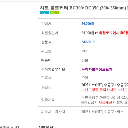
히트 볼트커터 BC300/ BC350 (300/ 350mm
판매가
:
24,700원
회원할인가
:
24,200원
(
* 회원로그인시 500
상품코드
:
240-0019
재고량
:
299
배송비
: 선불
무이자할부정보
:
무이자할부정보보기
적립금
:
25원
:
2607히트(HIT) 수공구
/
수공구2
브랜드
브랜드명을 클릭하시면 브랜드
:
국민은행 계좌번호 661-01-025
입금계좌
계좌입금시
세금계산서
발행 
제조사ㆍ원산지
: 2607히트(HIT) 수공구 / 일본
선택옵션
품정보 보내기