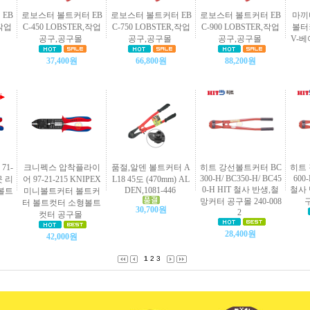
EB
로보스터 볼트커터 EB
로보스터 볼트커터 EB
로보스터 볼트커터 EB
마끼
,작업
C-450 LOBSTER,작업
C-750 LOBSTER,작업
C-900 LOBSTER,작업
볼터커
공구,공구몰
공구,공구몰
공구,공구몰
V-
37,400원
66,800원
88,200원
71-
크니펙스 압착플라이
품절,알덴 볼트커터 A
히트 강선볼트커터 BC
히트 
300-H/ BC350-H/ BC45
600-
못 리
어 97-21-215 KNIPEX
L18 45도 (470mm) AL
0-H HIT 철사 반생,철
철사
DEN,1081-446
볼트
미니볼트커터 볼트커
망커터 공구몰 240-008
구
터 볼트컷터 소형볼트
30,700원
2
컷터 공구몰
28,400원
42,000원
1
2
3