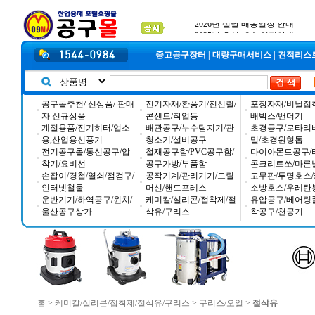
입금자 *덕진 고객님 찾습니다
공구몰 입금자 찾습니다
2026년 설날 배송일장 안내
중고공구장터
|
대량구매서비스
|
견적리스
공구몰추천/ 신상품/ 판매
전기자재/환풍기/전선릴/
포장자재/비닐접
자 신규상품
콘센트/작업등
배박스/밴더기
계절용품/전기히터/업소
배관공구/누수탐지기/관
초경공구/로타리
용,산업용선풍기
청소기/설비공구
밀/초경원형톱
전기공구몰/통신공구/압
철재공구함/PVC공구함/
다이아몬드공구/
착기/요비선
공구가방/부품함
콘크리트쏘/마른
손잡이/경첩/열쇠/점검구/
공작기계/관리기기/드릴
고무판/투명호스/
인터넷철물
머신/핸드프레스
소방호스/우레탄
운반기기/하역공구/윈치/
케미칼/실리콘/접착제/절
유압공구/베어링
울산공구상가
삭유/구리스
착공구/천공기
홈
>
케미칼/실리콘/접착제/절삭유/구리스
>
구리스/오일
>
절삭유