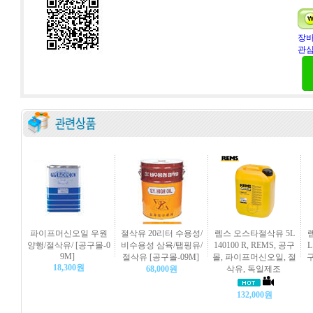
장바
관심
파이프머신오일 우원
절삭유 20리터 수용성/
렘스 오스타절삭유 5L
양행/절삭유/ [공구몰-0
비수용성 삼육/탭핑유/
140100 R, REMS, 공구
L
9M]
절삭유 [공구몰-09M]
몰, 파이프머신오일, 절
18,300원
68,000원
삭유, 독일제조
132,000원