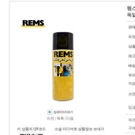
렘스
독일제
판
회
상
재
배
무
적
브
입
이전
|
목록
|
다음
제
구
이 상품의 QR코드
소셜 미디어로 상품정보 보내기