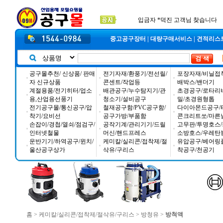
2026년 설날 배송일장 안내
2025년 추석 배송 일정안내
입금자 *덕진 고객님 찾습니다
중고공구장터
|
대량구매서비스
|
견적리스
공구몰추천/ 신상품/ 판매
전기자재/환풍기/전선릴/
포장자재/비닐접
자 신규상품
콘센트/작업등
배박스/밴더기
계절용품/전기히터/업소
배관공구/누수탐지기/관
초경공구/로타리
용,산업용선풍기
청소기/설비공구
밀/초경원형톱
전기공구몰/통신공구/압
철재공구함/PVC공구함/
다이아몬드공구/
착기/요비선
공구가방/부품함
콘크리트쏘/마른
손잡이/경첩/열쇠/점검구/
공작기계/관리기기/드릴
고무판/투명호스/
인터넷철물
머신/핸드프레스
소방호스/우레탄
운반기기/하역공구/윈치/
케미칼/실리콘/접착제/절
유압공구/베어링
울산공구상가
삭유/구리스
착공구/천공기
홈
>
케미칼/실리콘/접착제/절삭유/구리스
>
방청유
>
방척액