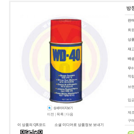
방청
판
회
상
재
배
무
적
브
입
제
이전
|
목록
|
다음
구
이 상품의 QR코드
소셜 미디어로 상품정보 보내기