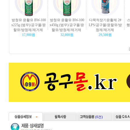
방청유 윤활유 BW-100
방청유 윤활유 BW-100
다목적장기윤활제 2#
스
x225g (범우)/공구몰/윤
x450g (범우)/공구몰/윤
LPS/공구몰/윤할유/방
행
할유/방청제/제거제
할유/방청제/제거제
청제/제거제
17,980원
32,000원
29,500원
(0건)