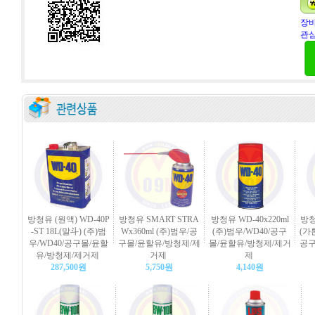
장바
관심
방청유 (원액) WD-40P
방청유 SMART STRA
방청유 WD-40x220ml
방청
-ST 18L(말斗) (주)범
Wx360ml (주)범우/공
(주)범우/WD40/공구
(가론
우/WD40/공구몰/윤할
구몰/윤할유/방청제/제
몰/윤할유/방청제/제거
공구
유/방청제/제거제
거제
제
287,500원
5,750원
4,140원