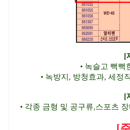
[
• 녹슬고 뻑뻑
• 녹방지, 방청효과, 세
[
• 각종 금형 및 공구류,스포츠 
[