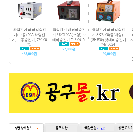
하림전기 배터리충전
금성전기 배터리충전
금성전기 배터리충전
기(수동) 50A 하림전
기 SKC100A(소형) 밧
기 SKB400(중/대형)=
기, 수동충전기, 736-00
데리충전기 743-0015
(SKB30) 밧데리충전기
자
71
743-0024
72,000원
433,000원
199,000원
(0건)