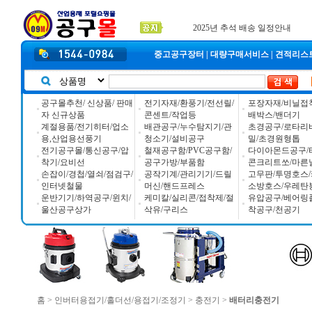
공구몰 입금자 찾습니다
2026년 설날 배송일장 안내
2025년 추석 배송 일정안내
중고공구장터
|
대량구매서비스
|
견적리스
공구몰추천/ 신상품/ 판매
전기자재/환풍기/전선릴/
포장자재/비닐접
자 신규상품
콘센트/작업등
배박스/밴더기
계절용품/전기히터/업소
배관공구/누수탐지기/관
초경공구/로타리
용,산업용선풍기
청소기/설비공구
밀/초경원형톱
전기공구몰/통신공구/압
철재공구함/PVC공구함/
다이아몬드공구/
착기/요비선
공구가방/부품함
콘크리트쏘/마른
손잡이/경첩/열쇠/점검구/
공작기계/관리기기/드릴
고무판/투명호스/
인터넷철물
머신/핸드프레스
소방호스/우레탄
운반기기/하역공구/윈치/
케미칼/실리콘/접착제/절
유압공구/베어링
울산공구상가
삭유/구리스
착공구/천공기
홈
>
인버터용접기/홀더선/용접기/조정기
>
충전기
>
배터리충전기