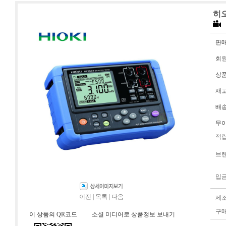
히오
판
회
상
재
배
무
적
브
입
이전
|
목록
|
다음
제
구
이 상품의 QR코드
소셜 미디어로 상품정보 보내기