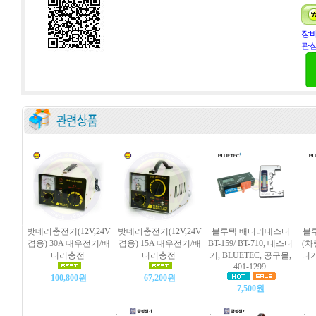
장바
관심
밧데리충전기(12V,24V
밧데리충전기(12V,24V
블루텍 배터리테스터
블
겸용) 30A 대우전기/배
겸용) 15A 대우전기/배
BT-159/ BT-710, 테스터
(차
터리충전
터리충전
기, BLUETEC, 공구몰,
터기
401-1299
100,800원
67,200원
7,500원