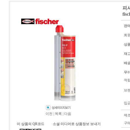
피셔
fis
판
회
상
재
배
무
적
브
입
이전
|
목록
|
다음
제
구
이 상품의 QR코드
소셜 미디어로 상품정보 보내기