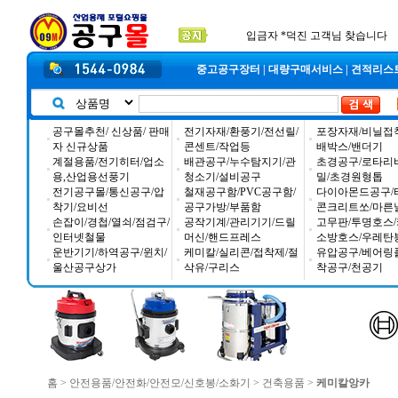
공구몰 입금자 찾습니다
2026년 설날 배송일장 안내
2025년 추석 배송 일정안내
입금자 *덕진 고객님 찾습니다
중고공구장터
|
대량구매서비스
|
견적리스
공구몰추천/ 신상품/ 판매
전기자재/환풍기/전선릴/
포장자재/비닐접
자 신규상품
콘센트/작업등
배박스/밴더기
계절용품/전기히터/업소
배관공구/누수탐지기/관
초경공구/로타리
용,산업용선풍기
청소기/설비공구
밀/초경원형톱
전기공구몰/통신공구/압
철재공구함/PVC공구함/
다이아몬드공구/
착기/요비선
공구가방/부품함
콘크리트쏘/마른
손잡이/경첩/열쇠/점검구/
공작기계/관리기기/드릴
고무판/투명호스/
인터넷철물
머신/핸드프레스
소방호스/우레탄
운반기기/하역공구/윈치/
케미칼/실리콘/접착제/절
유압공구/베어링
울산공구상가
삭유/구리스
착공구/천공기
홈
>
안전용품/안전화/안전모/신호봉/소화기
>
건축용품
>
케미칼앙카