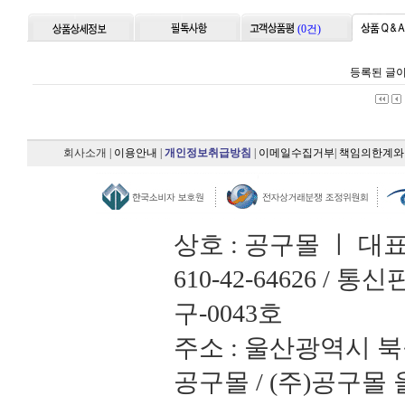
(0건)
등록된 글이
회사소개
|
이용안내
|
개인정보취급방침
|
이메일수집거부
|
책임의한계와
상호 : 공구몰 ㅣ 대
610-42-64626 /
구-0043호
주소 : 울산광역시 북
공구몰 / (주)공구