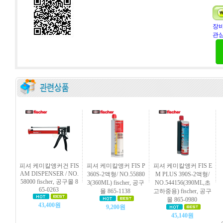
장바
관심
피셔 케미칼앵커건 FIS
피셔 케미칼앵커 FIS P
피셔 케미칼앵커 FIS E
AM DISPENSER / NO.
360S-2액형/ NO.55880
M PLUS 390S-2액형/
58000 fischer, 공구몰 8
3(360ML) fischer, 공구
NO.544156(390ML,초
65-0263
몰 865-1138
고하중용) fischer, 공구
몰 865-0980
43,400원
9,200원
45,140원