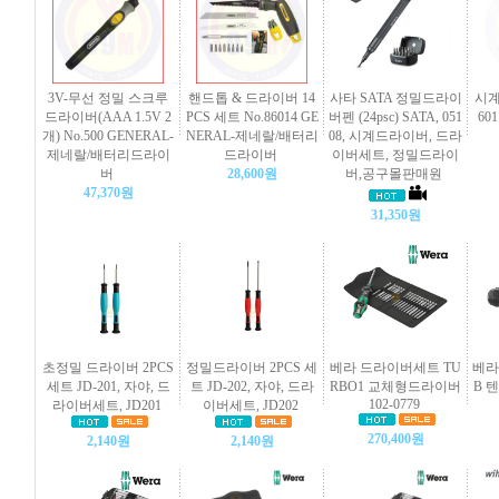
3V-무선 정밀 스크루
핸드톱 & 드라이버 14
사타 SATA 정밀드라이
시계
드라이버(AAA 1.5V 2
PCS 세트 No.86014 GE
버펜 (24psc) SATA, 051
60
개) No.500 GENERAL-
NERAL-제네랄/배터리
08, 시계드라이버, 드라
제네랄/배터리드라이
드라이버
이버세트, 정밀드라이
버
28,600원
버,공구몰판매원
47,370원
31,350원
초정밀 드라이버 2PCS
정밀드라이버 2PCS 세
베라 드라이버세트 TU
베라 
세트 JD-201, 자야, 드
트 JD-202, 자야, 드라
RBO1 교체형드라이버
B 
102-0779
라이버세트, JD201
이버세트, JD202
270,400원
2,140원
2,140원