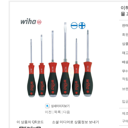
이하
몰 2
판
회
상
재
배
무
적
브
입
이전
|
목록
|
다음
제
구
이 상품의 QR코드
소셜 미디어로 상품정보 보내기