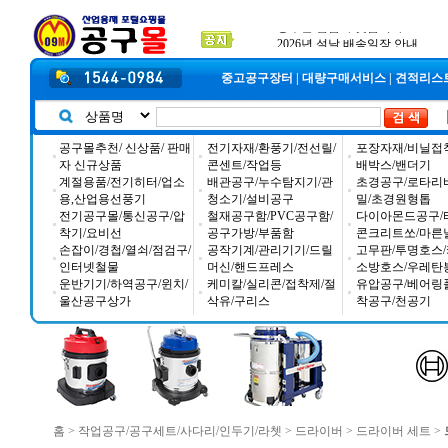
2025년 추석 배송 일정안내
입금자 *덕진 고객님 찾습니다
공구몰 입금자 찾습니다
중고공구장터
|
대량구매서비스
|
견적리스
공구몰추천/ 신상품/ 판매
전기자재/환풍기/전선릴/
포장자재/비닐접
자 신규상품
콘센트/작업등
배박스/밴더기
계절용품/전기히터/업소
배관공구/누수탐지기/관
초경공구/로타리
용,산업용선풍기
청소기/설비공구
밀/초경원형톱
전기공구몰/통신공구/압
철재공구함/PVC공구함/
다이아몬드공구/
착기/요비선
공구가방/부품함
콘크리트쏘/마른
손잡이/경첩/열쇠/점검구/
공작기계/관리기기/드릴
고무판/투명호스/
인터넷철물
머신/핸드프레스
소방호스/우레탄
운반기기/하역공구/윈치/
케미칼/실리콘/접착제/절
유압공구/베어링
울산공구상가
삭유/구리스
착공구/천공기
홈
>
작업공구/공구세트/사다리/인두기/라쳇
>
드라이버
>
드라이버 세트
>