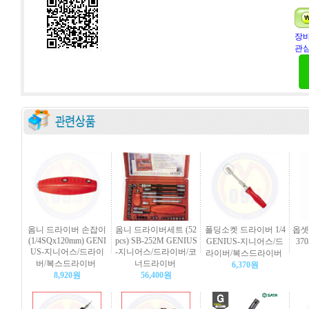
장바
관심
옴니 드라이버 손잡이
옴니 드라이버세트 (52
폴딩소켓 드라이버 1/4
옵셋 
(1/4SQx120mm) GENI
pcs) SB-252M GENIUS
GENIUS-지니어스/드
37
US-지니어스/드라이
-지니어스/드라이버/코
라이버/복스드라이버
버/복스드라이버
너드라이버
6,370원
8,920원
56,400원