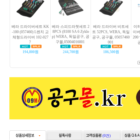
베라 드라이버세트 KK
베라 스피드라쳇세트 2
베라 드라이버 비트세
이하
8PCS (8100 SA 6 Zyklo
-100 (057460) L렌치 교
트 52PCS, WERA, 독일
이버(
p) WERA, 독일공구, 공
체형드라이버 102-027
공구, 공구몰, 05057460
20
구몰,05004016001
7
001
공
194,800원
244,700원
186,500원
(0건)