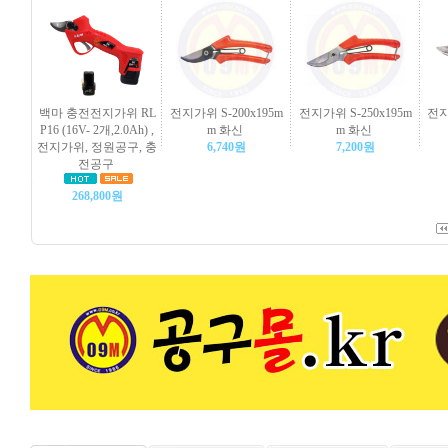
백마 충전전지가위 RL
전지가위 S-200x195m
전지가위 S-250x195m
전지
P16 (16V- 2개,2.0Ah) ,
m 화신
m 화신
전지가위, 정원공구, 충
6,740원
7,200원
전공구
268,800원