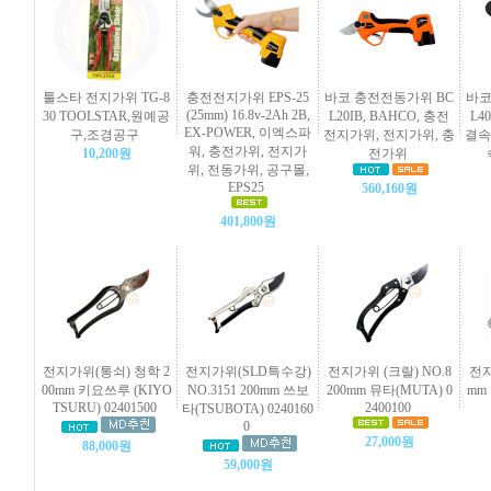
툴스타 전지가위 TG-8
충전전지가위 EPS-25
바코 충전전동가위 BC
바코
(25mm) 16.8v-2Ah 2B,
30 TOOLSTAR,원예공
L20IB, BAHCO, 충전
L4
EX-POWER, 이엑스파
구,조경공구
전지가위, 전지가위, 충
결속
워, 충전가위, 전지가
10,200원
전가위
위, 전동가위, 공구몰,
EPS25
560,160원
401,800원
전지가위(통쇠) 청학 2
전지가위(SLD특수강)
전지가위 (크랄) NO.8
전지
00mm 키요쓰루 (KIYO
NO.3151 200mm 쓰보
200mm 뮤타(MUTA) 0
mm 
TSURU) 02401500
2400100
타(TSUBOTA) 0240160
0
27,000원
88,000원
59,000원