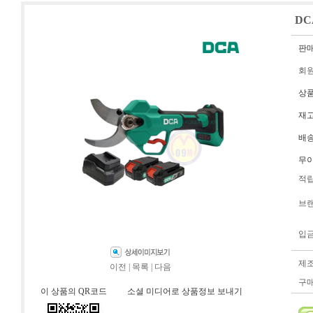
DC
판
회
상
재
배
무
적
브
입
제
이전
|
목록
|
다음
구
이 상품의 QR코드
소셜 미디어로 상품정보 보내기