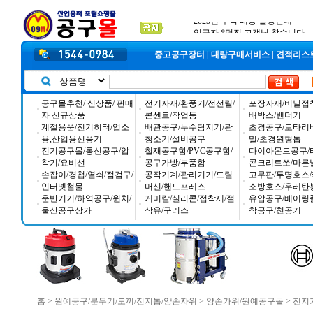
공구몰 입금자 찾습니다
2026년 설날 배송일장 안내
2025년 추석 배송 일정안내
중고공구장터
|
대량구매서비스
|
견적리스
공구몰추천/ 신상품/ 판매
전기자재/환풍기/전선릴/
포장자재/비닐접
자 신규상품
콘센트/작업등
배박스/밴더기
계절용품/전기히터/업소
배관공구/누수탐지기/관
초경공구/로타리
용,산업용선풍기
청소기/설비공구
밀/초경원형톱
전기공구몰/통신공구/압
철재공구함/PVC공구함/
다이아몬드공구/
착기/요비선
공구가방/부품함
콘크리트쏘/마른
손잡이/경첩/열쇠/점검구/
공작기계/관리기기/드릴
고무판/투명호스/
인터넷철물
머신/핸드프레스
소방호스/우레탄
운반기기/하역공구/윈치/
케미칼/실리콘/접착제/절
유압공구/베어링
울산공구상가
삭유/구리스
착공구/천공기
홈
>
원예공구/분무기/도끼/전지톱/양손자위
>
양손가위/원예공구몰
>
전지