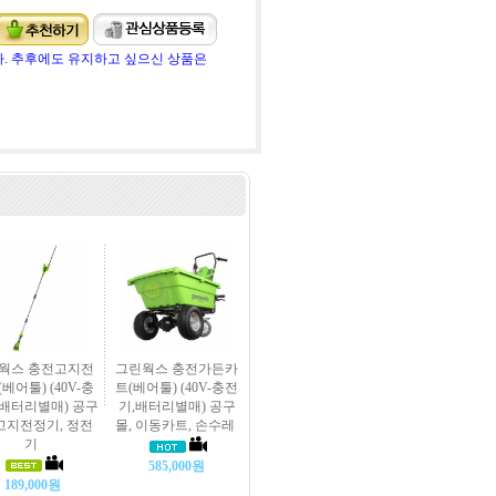
. 추후에도 유지하고 싶으신 상품은
웍스 충전고지전
그린웍스 충전가든카
베어툴) (40V-충
트(베어툴) (40V-충전
배터리별매) 공구
기,배터리별매) 공구
 고지전정기, 정전
몰, 이동카트, 손수레
기
585,000원
189,000원