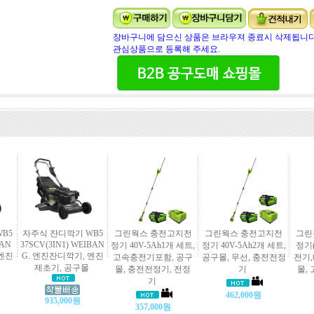
장바구니에 담으신 상품은 브라우져 종료시 삭제됩니다
관심상품으로 등록해 주세요.
B5
자주식 잔디깍기 WB5
그린웍스 충전고지전
그린웍스 충전고지전
그린
BAN
37SCV(3IN1) WEIBAN
정기 40V-5Ah1개 세트,
정기 40V-5Ah2개 세트,
정기(
 엔진
G. 엔진잔디깍기, 엔진
고속충전기포함, 공구
공구몰, 무선, 충전전정
전기,
제초기, 공구몰
몰, 충전전정기, 전정
기
몰,
기
462,000원
935,000원
357,000원