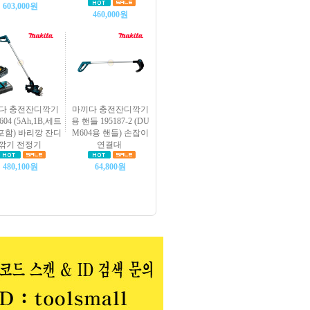
603,000원
460,000원
다 충전잔디깍기
마끼다 충전잔디깍기
04 (5Ah,1B,세트
용 핸들 195187-2 (DU
함) 바리깡 잔디
M604용 핸들) 손잡이
깎기 전정기
연결대
480,100원
64,800원