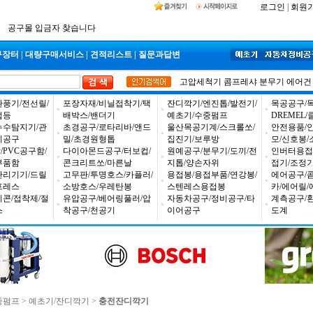
2026년 설날 배송일장 안내
로그인
|
회원
2025년 추석 배송 일정안내
입금자 *덕진 고객님 찾습니다
구장터
|
대량구매서비스
|
견적리스트
|
질문과답변
고압세척기
콤프레샤
분무기
에어건
환풍기/전선릴/
포장자재/비닐접착기/택
잔디깍기/엔진톱/발전기/
목공공구/목
업등
배박스/밴더기
예초기/수중펌프
DREMEL
누수탐지기/관
초경공구/로타리바/앤드
울산목공기계/스크롤쏘/
안전용품/
비공구
밀/초경원형톱
집진기/보루방
모/신호봉/
PVC공구함/
다이아몬드공구/터보컵/
원예공구/분무기/도끼/전
인버터용접
부품함
콘크리트쏘/마른날
지톱/양손자위
접기/조정
관리기기/드릴
고무판/투명호스/카플러/
용접봉/용접부품/연강봉/
에어공구/
프레스
소방호스/우레탄봉
스텐레스용접봉
카/에어릴/
리콘/접착제/절
유압공구/베어링풀러/압
자동차공구/정비공구/타
계측공구/
스
착공구/천공기
이어공구
도계
중펌프
>
예초기/잔디깍기
>
충전잔디깍기