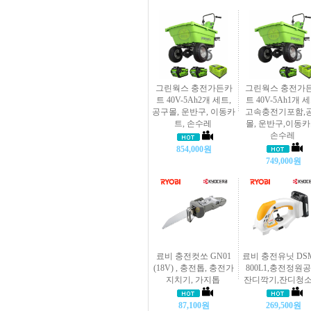
그린웍스 충전가든카
그린웍스 충전가
트 40V-5Ah2개 세트,
트 40V-5Ah1개 세
공구몰, 운반구, 이동카
고속충전기포함,
트, 손수레
몰, 운반구,이동카
손수레
854,000원
749,000원
료비 충전컷쏘 GN01
료비 충전유닛 DS
(18V) , 충전톱, 충전가
800L1,충전정원공
지치기, 가지톱
잔디깍기,잔디청
87,100원
269,500원