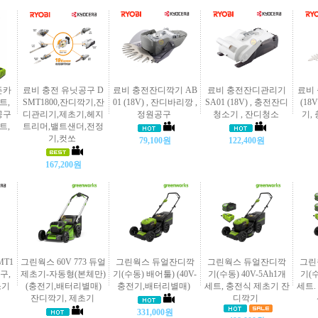
든카
료비 충전 유닛공구 D
료비 충전잔디깍기 AB
료비 충전잔디관리기
료비 
트,
SMT1800,잔디깍기,잔
01 (18V) , 잔디바리깡 ,
SA01 (18V) , 충전잔디
(18
공구
디관리기,제초기,헤지
정원공구
청소기 , 잔디청소
기,
트,
트리머,밸트샌더,전정
기,컷쏘
79,100원
122,400원
167,200원
MT1
그린웍스 60V 773 듀얼
그린웍스 듀얼잔디깍
그린웍스 듀얼잔디깍
그린
구,
제초기-자동형(본체만)
기(수동) 배어툴) (40V-
기(수동) 40V-5Ah1개
기(수
소기
(충전기,배터리별매)
충전기,배터리별매)
세트, 충전식 제초기 잔
세트.
잔디깍기, 제초기
디깍기
331,000원