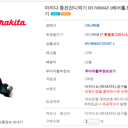
마끼다 충전잔디깍기 DUM604Z (베어툴
기
판매가
:
236,200원
회원할인가
:
231,500원
(
* 회원로그인시 4
상품코드
:
DUM604Z/195187-2
재고량
:
1199
배송비
: 선불
무이자할부정보
:
무이자할부정보보기
적립금
:
236원
:
마끼다.kr (MAKITA)-공구몰
브랜드
브랜드명을 클릭하시면 브랜
:
국민은행 계좌번호 661-01-02
입금계좌
계좌입금시
세금계산서
발행
제조사ㆍ원산지
: 마끼다.kr (MAKITA)-공구몰
구매수량
:
개
상품정보 보내기