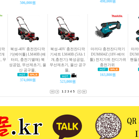
498,000원
506,000원
디깍
북성-40V 충전잔디깍
북성-40V 충전잔디깍
마끼다 충전잔디깍기
마끼
h2개
기(베어툴) LM40B (배
기세트 LM40B (5Ah 1
DUM604Z (18V-베어
DUM6
, 무
터리, 충전기별매) 북
개,충전기) 북성공업,
툴) 전지가위 잔디가위
핸들포
성공업, 무선제초기, 울
무선제초기, 울산 공구
충전가위
산 공구몰,
몰,
163,800원
374,000원
523,000원
1
2
3
4
5