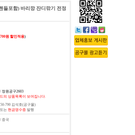
,핸들포함) 바리깡 잔디깎기 전정
,700원 할인적용
)
/
정원공구2603
드의 상품목록이 보여집니다.
50-790 김석호(공구몰)
 또는
현금영수증
발행
 / 중국