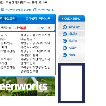
가입
|
주문조회
|
나만의 e스토어
|
장바구니
고객센터
|
페이스북
진공청소기
사이트맵
공구/
절삭공구/홀쏘/브로치캇
/클램프
타/금형공구
안전화/안전
작업공구/공구세트/사다
소화기
리/인두기/라쳇
기/홀더선/용
측정공구/토크렌치/레이
기
저레벨기/줄자
콤프레샤/타
사무문구/계산기/문서세
에어건
단기/코팅기
환경측정기/온
보쉬공구/계양공구/전동
공구/충전드릴