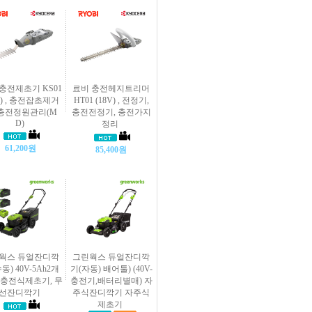
충전제초기 KS01
료비 충전헤지트리머
V) , 충전잡초제거
HT01 (18V) , 전정기,
 충전정원관리(M
충전전정기, 충전가지
D)
정리
61,200원
85,400원
웍스 듀얼잔디깍
그린웍스 듀얼잔디깍
동) 40V-5Ah2개
기(자동) 배어툴) (40V-
 충전식제초기, 무
충전기,배터리별매) 자
선잔디깍기
주식잔디깍기 자주식
제초기