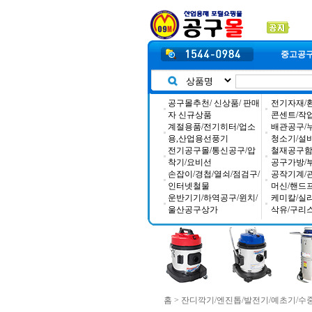
중고공
공구몰추천/ 신상품/ 판매
전기자재/
자 신규상품
콘센트/작
계절용품/전기히터/업소
배관공구/
용,산업용선풍기
청소기/설
전기공구몰/통신공구/압
철재공구함/
착기/요비선
공구가방/
손잡이/경첩/열쇠/점검구/
공작기계/
인터넷철물
머신/핸드
운반기기/하역공구/윈치/
케미칼/실
울산공구상가
삭유/구리
홈
>
잔디깍기/엔진톱/발전기/예초기/수