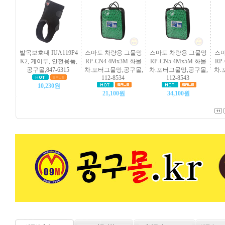
발목보호대 IUA119P4
스마토 차량용 그물망
스마토 차량용 그물망
스마
K2, 케이투, 안전용품,
RP-CN4 4Mx3M 화물
RP-CN5 4Mx5M 화물
RP
공구몰,847-6315
차.포터그물망,공구몰,
차.포터그물망,공구몰,
차.
112-8534
112-8543
10,230원
21,100원
34,100원