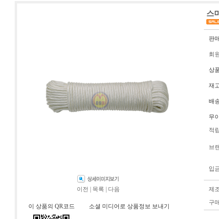
스마
판
회
상
재
배
무
적
브
입
이전
|
목록
|
다음
제
구
이 상품의 QR코드
소셜 미디어로 상품정보 보내기