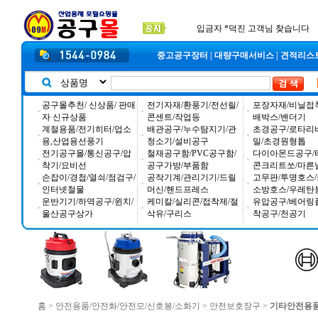
공구몰 입금자 찾습니다
2026년 설날 배송일장 안내
2025년 추석 배송 일정안내
입금자 *덕진 고객님 찾습니다
중고공구장터
|
대량구매서비스
|
견적리스
공구몰추천/ 신상품/ 판매
전기자재/환풍기/전선릴/
포장자재/비닐접
자 신규상품
콘센트/작업등
배박스/밴더기
계절용품/전기히터/업소
배관공구/누수탐지기/관
초경공구/로타리
용,산업용선풍기
청소기/설비공구
밀/초경원형톱
전기공구몰/통신공구/압
철재공구함/PVC공구함/
다이아몬드공구/
착기/요비선
공구가방/부품함
콘크리트쏘/마른
손잡이/경첩/열쇠/점검구/
공작기계/관리기기/드릴
고무판/투명호스/
인터넷철물
머신/핸드프레스
소방호스/우레탄
운반기기/하역공구/윈치/
케미칼/실리콘/접착제/절
유압공구/베어링
울산공구상가
삭유/구리스
착공구/천공기
홈
>
안전용품/안전화/안전모/신호봉/소화기
>
안전보호장구
>
기타안전용