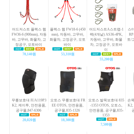
어드저스트 플렉스 웹
플렉스 웹 FW18-6 (450
어드저스트A스트랩-1
스마
FW36-6 (900mm), 자동
mm), 자동바, 고무바,
팩(4개낱) AS36-4PK,
RP
바, 고무바, 화물차, 고
화물차, 고정공구, 오토
자동바, 고무바, 화물
토/
정공구, 오토바이
바이
차, 고정공구, 오토바
이
70,140원
53,310원
55,200원
무릎보호대 IUA119P3
오토스 무릎보호대 FR
오토스 발목보호대 835
손목
K2, 케이투, 안전용품,
EE OTOS, 안전용품,
-1353 OTOS, 오토스,
K2
공구몰,847-6306
공구몰,835-1326
안전용품, 공구몰,835-
공
1353
20,020원
18,300원
7,500원