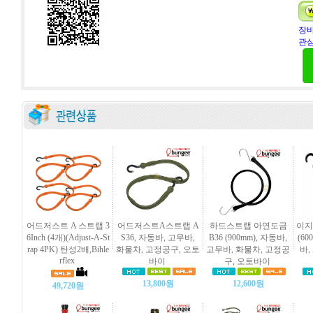
장바
관심
어드저스트 A 스트랩 3
어드저스트A스트랩 A
하드스트랩 아연도금
이지
6Inch (4개)(Adjust-A-St
S36, 자동바, 고무바,
B36 (900mm), 자동바,
(60
rap 4PK) 탄성2배,Bihle
화물차, 고정공구, 오토
고무바, 화물차, 고정공
바,
rflex
바이
구, 오토바이
13,800원
12,600원
49,720원