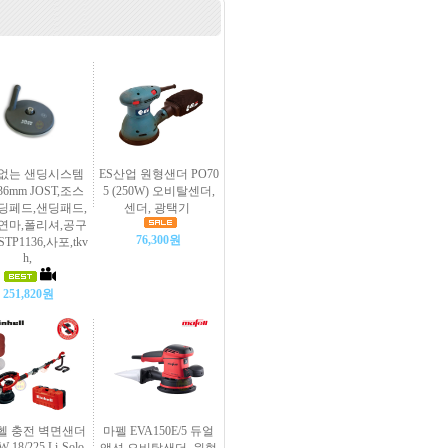
없는 샌딩시스템
ES산업 원형샌더 PO70
136mm JOST,조스
5 (250W) 오비탈센더,
딩페드,샌딩패드,
센더, 광택기
연마,폴리셔,공구
76,300원
STP1136,사포,tkv
h,
251,820원
헬 충전 벽면샌더
마펠 EVA150E/5 듀얼
 18/225 Li-Solo,