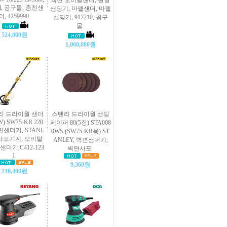
액션 오비탈샌더, 원형
ell, 공구몰, 충전샌
샌딩기, 마펠샌더, 마펠
더, 4259990
샌딩기, 917710, 공구
몰
524,000원
1,060,000원
리 드라이월 샌더
스탠리 드라이월 샌딩
W) SW75-KR 220
페이퍼 80(5장) STA008
벽면샌더기, STANL
0WS (SW75-KR용) ST
 사포기계, 오비탈
ANLEY, 벽면샌더기,
샌더기,C412-123
벽면사포
1
9,360원
216,400원