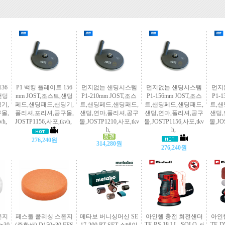
36
P1 백킹 플레이트 156
먼지없는 샌딩시스템
먼지없는 샌딩시스템
먼지
샌딩
mm JOST,조스트,샌딩
P1-210mm JOST,조스
P1-156mm JOST,조스
P1-
기,
페드,샌딩패드,샌딩기,
트,샌딩페드,샌딩패드,
트,샌딩페드,샌딩패드,
트,샌
몰,
폴리셔,포리셔,공구몰,
샌딩,연마,폴리셔,공구
샌딩,연마,폴리셔,공구
샌딩,
vh,
JOSTP1156,사포,tkvh,
몰,JOSTP1210,사포,tkv
몰,JOSTP1156,사포,tkv
몰,JO
h,
h,
276,240원
314,280원
276,240원
폰지
페스툴 폴리싱 스폰지
메타보 버니싱머신 SE
아인헬 충전 회전샌더
아인
TE-RS 18 LI - SOLO, ei
TE-DW