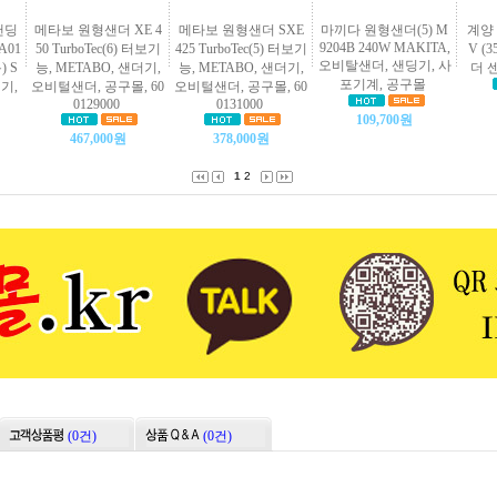
샌딩
메타보 원형샌더 XE 4
메타보 원형샌더 SXE
마끼다 원형샌더(5) M
계양 
9204B 240W MAKITA,
A01
50 TurboTec(6) 터보기
425 TurboTec(5) 터보기
V (
오비탈샌더, 샌딩기, 사
) S
능, METABO, 샌더기,
능, METABO, 샌더기,
더 
포기계, 공구몰
기,
오비털샌더, 공구몰, 60
오비털샌더, 공구몰, 60
0129000
0131000
109,700원
467,000원
378,000원
1
2
(0건)
(0건)