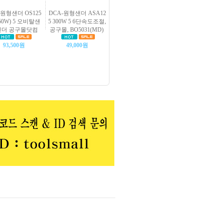
원형샌더 OS125
DCA-원형샌더 ASA12
350W) 5 오비탈샌
5 300W 5 6단속도조절,
센더 공구몰닷컴
공구몰, BO5031(MD)
93,500원
49,000원