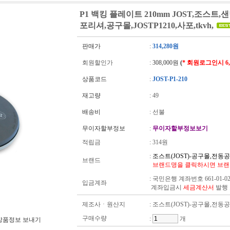
P1 백킹 플레이트 210mm JOST,조스트
포리셔,공구몰,JOSTP1210,사포,tkvh,
판매가
:
314,280원
회원할인가
:
308,000원
(
* 회원로그인시 6
상품코드
:
JOST-P1-210
재고량
:
49
배송비
: 선불
무이자할부정보
:
무이자할부정보보기
적립금
:
314원
:
조스트(JOST)-공구몰,전동
브랜드
브랜드명을 클릭하시면 브랜
:
국민은행 계좌번호 661-01-02
입금계좌
계좌입금시
세금계산서
발행
제조사ㆍ원산지
: 조스트(JOST)-공구몰,전동
구매수량
:
개
상품정보 보내기