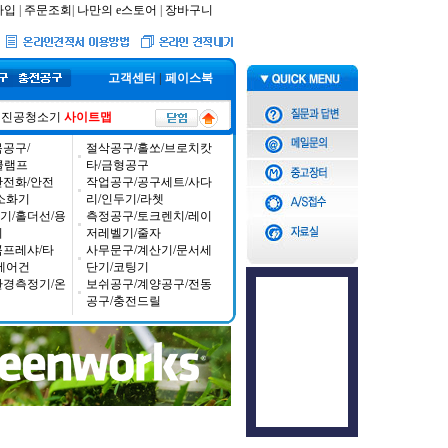
가입
|
주문조회
|
나만의 e스토어
|
장바구니
고객센터
|
페이스북
진공청소기
사이트맵
공구/
절삭공구/홀쏘/브로치캇
/클램프
타/금형공구
안전화/안전
작업공구/공구세트/사다
소화기
리/인두기/라쳇
기/홀더선/용
측정공구/토크렌치/레이
기
저레벨기/줄자
콤프레샤/타
사무문구/계산기/문서세
에어건
단기/코팅기
환경측정기/온
보쉬공구/계양공구/전동
공구/충전드릴