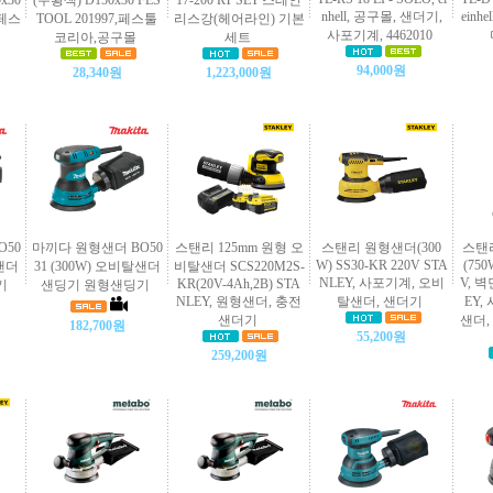
x30
(주황색) D150x30 FES
17-200 RT SET 스테인
nhell, 공구몰, 샌더기,
einh
,페스
TOOL 201997,페스툴
리스강(헤어라인) 기본
사포기계, 4462010
몰
코리아,공구몰
세트
94,000원
28,340원
1,223,000원
O50
마끼다 원형샌더 BO50
스탠리 125mm 원형 오
스탠리 원형샌더(300
스탠
W) SS30-KR 220V STA
(750
탈샌더
31 (300W) 오비탈샌더
비탈샌더 SCS220M2S-
NLEY, 사포기계, 오비
V, 
KR(20V-4Ah,2B) STA
기
샌딩기 원형샌딩기
NLEY, 원형샌더, 충전
탈샌더, 샌더기
EY,
샌더기
샌더, 
182,700원
55,200원
259,200원