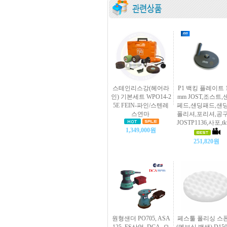
스테인리스강(헤어라
P1 백킹 플레이트 1
인) 기본세트 WPO14-2
mm JOST,조스트,
5E FEIN-파인/스텐레
페드,샌딩패드,샌딩
스연마
폴리셔,포리셔,공구
JOSTP1136,사포,tk
1,349,000원
251,820원
원형샌더 PO705, ASA
페스툴 폴리싱 스