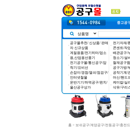
중고공
공구몰추천/ 신상품/ 판매
전기자재/
자 신규상품
콘센트/작
계절용품/전기히터/업소
배관공구/
용,산업용선풍기
청소기/설
전기공구몰/통신공구/압
철재공구함/
착기/요비선
공구가방/
손잡이/경첩/열쇠/점검구/
공작기계/
인터넷철물
머신/핸드
운반기기/하역공구/윈치/
케미칼/실
울산공구상가
삭유/구리
홈
>
보쉬공구/계양공구/전동공구/충전