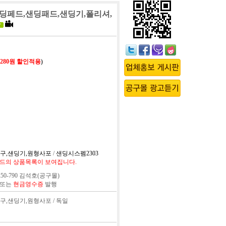
,샌딩페드,샌딩패드,샌딩기,폴리셔,
,280원 할인적용
)
공구,샌딩기,원형사포
/
샌딩시스펨2303
드의 상품목록이 보여집니다.
50-790 김석호(공구몰)
 또는
현금영수증
발행
공구,샌딩기,원형사포 / 독일