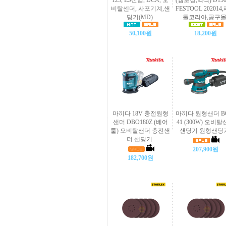
125, ES산업, DCA, 오
(엠보싱,백색) D150
비탈센더, 사포기계,샌
FESTOOL 202014
딩기(MD)
툴코리아,공구
50,100원
18,200원
마끼다 18V 충전원형
마끼다 원형샌더 B
샌더 DBO180Z (베어
41 (300W) 오비
툴) 오비탈샌더 충전샌
샌딩기 원형샌딩
더 샌딩기
207,900원
182,700원