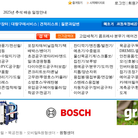
공구몰 입금자 찾습니다
로그인
|
회원
2026년 설날 배송일장 안내
2025년 추석 배송 일정안내
구장터
|
대량구매서비스
|
견적리스트
|
질문과답변
고압세척기
콤프레샤
분무기
에어건
환풍기/전선릴/
포장자재/비닐접착기/택
잔디깍기/엔진톱/발전기/
목공공구/목
업등
배박스/밴더기
예초기/수중펌프
DREMEL
누수탐지기/관
초경공구/로타리바/앤드
울산목공기계/스크롤쏘/
안전용품/
비공구
밀/초경원형톱
집진기/보루방
모/신호봉/
PVC공구함/
다이아몬드공구/터보컵/
원예공구/분무기/도끼/전
인버터용접
부품함
콘크리트쏘/마른날
지톱/양손자위
접기/조정
관리기기/드릴
고무판/투명호스/카플러/
용접봉/용접부품/연강봉/
에어공구/
프레스
소방호스/우레탄봉
스텐레스용접봉
카/에어릴/
리콘/접착제/절
유압공구/베어링풀러/압
자동차공구/정비공구/타
계측공구/
스
착공구/천공기
이어공구
도계
드릴
>
목공전동
>
오비탈&원형샌더
>
원형샌더