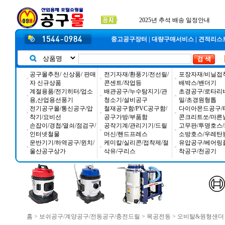
입금자 *덕진 고객님 찾습니다
공구몰 입금자 찾습니다
2026년 설날 배송일장 안내
중고공구장터
|
대량구매서비스
|
견적리스
공구몰추천/ 신상품/ 판매
전기자재/환풍기/전선릴/
포장자재/비닐접
자 신규상품
콘센트/작업등
배박스/밴더기
계절용품/전기히터/업소
배관공구/누수탐지기/관
초경공구/로타리
용,산업용선풍기
청소기/설비공구
밀/초경원형톱
전기공구몰/통신공구/압
철재공구함/PVC공구함/
다이아몬드공구/
착기/요비선
공구가방/부품함
콘크리트쏘/마른
손잡이/경첩/열쇠/점검구/
공작기계/관리기기/드릴
고무판/투명호스/
인터넷철물
머신/핸드프레스
소방호스/우레탄
운반기기/하역공구/윈치/
케미칼/실리콘/접착제/절
유압공구/베어링
울산공구상가
삭유/구리스
착공구/천공기
홈
>
보쉬공구/계양공구/전동공구/충전드릴
>
목공전동
>
오비탈&원형샌더