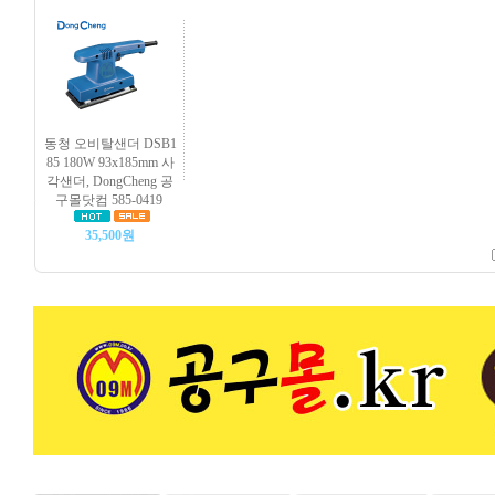
동청 오비탈샌더 DSB1
85 180W 93x185mm 사
각샌더, DongCheng 공
구몰닷컴 585-0419
35,500원