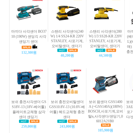
마끼다 사각샌더 BO37
스탠리 사각샌더(240
스탠리 사각샌더(280
마끼
W) 1/4 SS24-KR 220V
W) 1/3 SS28-KR 220V
10 (190W) 샌딩긱 사각
(베
STANLEY, 사포기계,
STANLEY, 사포기계,
샌딩기 샌더
L)
오비탈샌더, 샌더기
오비탈샌더, 샌더기
매)
충전
132,300원
40,200원
44,500원
보쉬 충전사각샌더 GS
보쉬 충전오비탈샌더
보쉬 팜샌더 GSS1400
보쉬
A (=GSS140A)(180W)
S18V-13 (18V-베어툴)
GSS10.8V-13 (10.8V-베
3AE
BOSCH,사포기계,오비
플레이트교체형 삼각
어툴) 헤드교체형 충전
포기
탈n,사각샌다/샌딩기,0
샌더 샌딩기
샌더
다/샌
6012A21B0
259,000원
243,000원
105,900원