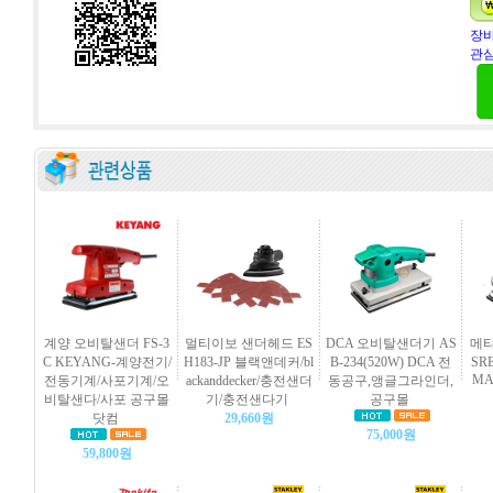
장바
관심
계양 오비탈샌더 FS-3
멀티이보 샌더헤드 ES
DCA 오비탈샌더기 AS
메타
C KEYANG-계양전기/
H183-JP 블랙앤데커/bl
B-234(520W) DCA 전
SR
MA
전동기계/사포기계/오
ackanddecker/충전샌더
동공구,앵글그라인더,
비탈샌다/사포 공구몰
기/충전샌다기
공구몰
닷컴
29,660원
75,000원
59,800원