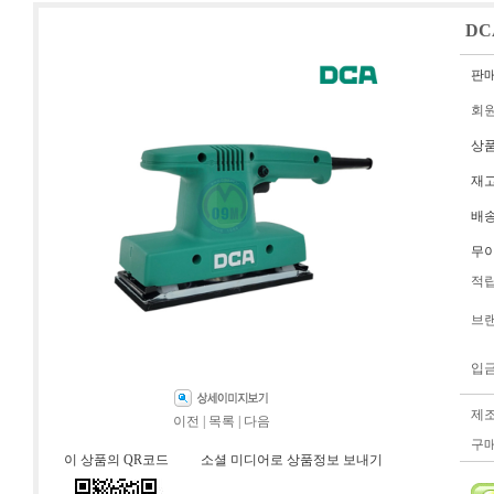
DC
판
회
상
재
배
무
적
브
입
제
이전
|
목록
|
다음
구
이 상품의 QR코드
소셜 미디어로 상품정보 보내기