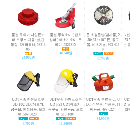
품절.투와이 나일론커
품절.동력호미 [ 잡초
톤 초경톱날(검사품) 2
그린
터 포윙스-자동4날,관
킬러 ] 예초기호미, 투
50x25.4x40T 톤, 공구
73 
통형, 4개국특허, 53213
와이, 5321315
몰, 예초기날, 303-422
는 
06
0
38,240원
24,980원
8,700원
UDT부속 안면보호구
UDT부속 안면보호구
UDT부속 연료통 6L U
UD
UD-FS2 UDT예초기,
UD-FS3 UDT예초기,
DT, 석유통, 기름통, 캠
D-
공구몰, 안전용품, 보호
공구몰, 안전용품, 보호
핑용품, 499-0224
일반
면, 509-6020,
면, 515-1804
34,900원
9,700원
11,800원