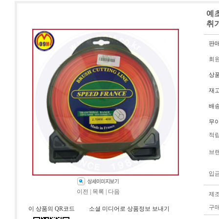
예초
취
판
회
상
재
배
무
적
브
입
이전
|
목록
|
다음
제
구
이 상품의 QR코드
소셜 미디어로 상품정보 보내기