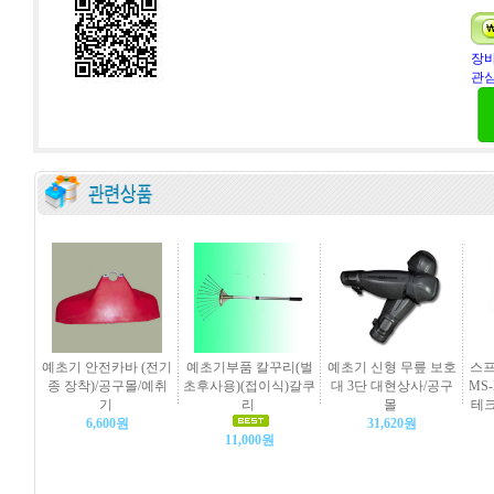
장바
관심
예초기 안전카바 (전기
예초기부품 칼꾸리(벌
예초기 신형 무릎 보호
스프
종 장착)/공구몰/예취
초후사용)(접이식)갈쿠
대 3단 대현상사/공구
MS
기
리
몰
테크
6,600원
31,620원
11,000원