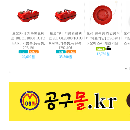
토요카네 기름연료탱
토요카네 기름연료탱
오성-관통형 라일롱커
오성
크 10L OL10000 TOTO
크 20L OL20000 TOTO
터(예초기날) OSC-941
기날
KANE,기름통,등유통,
KANE,기름통,등유통,
S 오에스씨,제초기날
스씨
1292-191
1292-196
12,750원
29,600원
35,500원