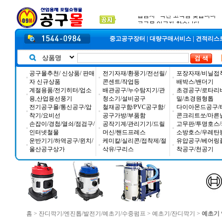
2026년 설날 배송일장 안내
2025년 추석 배송 일정안내
입금자 *덕진 고객님 찾습니다
중고공구장터
|
대량구매서비스
|
견적리스
공구몰추천/ 신상품/ 판매
전기자재/환풍기/전선릴/
포장자재/비닐접
자 신규상품
콘센트/작업등
배박스/밴더기
계절용품/전기히터/업소
배관공구/누수탐지기/관
초경공구/로타리
용,산업용선풍기
청소기/설비공구
밀/초경원형톱
전기공구몰/통신공구/압
철재공구함/PVC공구함/
다이아몬드공구/
착기/요비선
공구가방/부품함
콘크리트쏘/마른
손잡이/경첩/열쇠/점검구/
공작기계/관리기기/드릴
고무판/투명호스/
인터넷철물
머신/핸드프레스
소방호스/우레탄
운반기기/하역공구/윈치/
케미칼/실리콘/접착제/절
유압공구/베어링
울산공구상가
삭유/구리스
착공구/천공기
홈
>
잔디깍기/엔진톱/발전기/예초기/수중펌프
>
예초기/잔디깍기
>
예초기