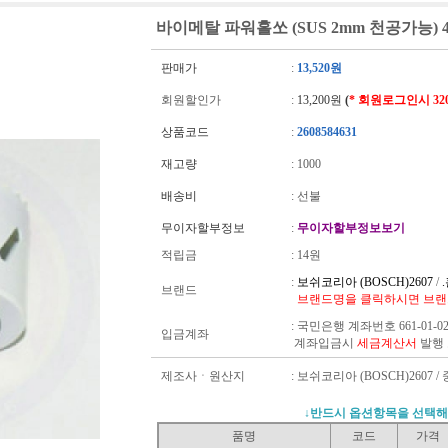
바이메탈 파워홀쏘 (SUS 2mm 천공가능) 
판매가
:
13,520원
회원할인가
:
13,200원
(
* 회원로그인시 3
상품코드
:
2608584631
재고량
:
1000
배송비
: 선불
무이자할부정보
:
무이자할부정보보기
적립금
:
14원
:
보쉬코리아 (BOSCH)2607
/
브랜드
브랜드명을 클릭하시면 브랜
:
국민은행 계좌번호 661-01-02
입금계좌
계좌입금시
세금계산서
발행
제조사ㆍ원산지
: 보쉬코리아 (BOSCH)2607 /
↓반드시 옵션항목을 선택해
품명
코드
가격