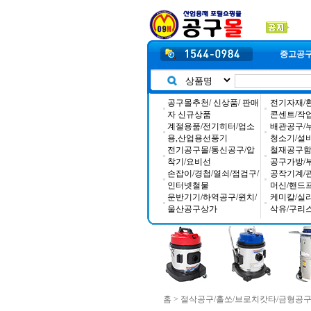
중고공
공구몰추천/ 신상품/ 판매
전기자재/
자 신규상품
콘센트/작
계절용품/전기히터/업소
배관공구/
용,산업용선풍기
청소기/설
전기공구몰/통신공구/압
철재공구함/
착기/요비선
공구가방/
손잡이/경첩/열쇠/점검구/
공작기계/
인터넷철물
머신/핸드
운반기기/하역공구/윈치/
케미칼/실
울산공구상가
삭유/구리
홈
>
절삭공구/홀쏘/브로치캇타/금형공