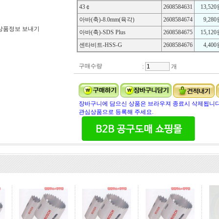
43￠
2608584631
13,52
아바(축)-8.0mm(육각)
2608584674
9,280
상품정보 보내기
아바(축)-SDS Plus
2608584675
15,12
센타비트-HSS-G
2608584676
4,400
구매수량
:
개
장바구니에 담으신 상품은 브라우져 종료시 삭제됩니다
관심상품으로 등록해 주세요.