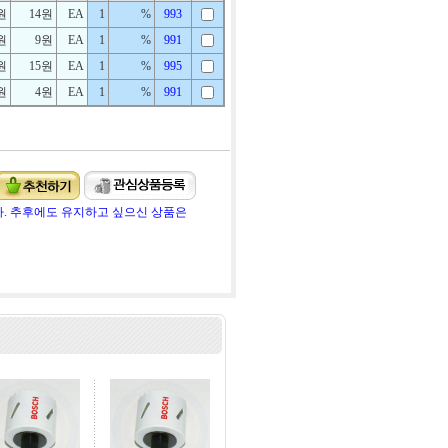
0원
14원
EA
1
%
993
원
9원
EA
1
%
991
0원
15원
EA
1
%
995
원
4원
EA
1
%
991
. 추후에도 유지하고 싶으신 상품은