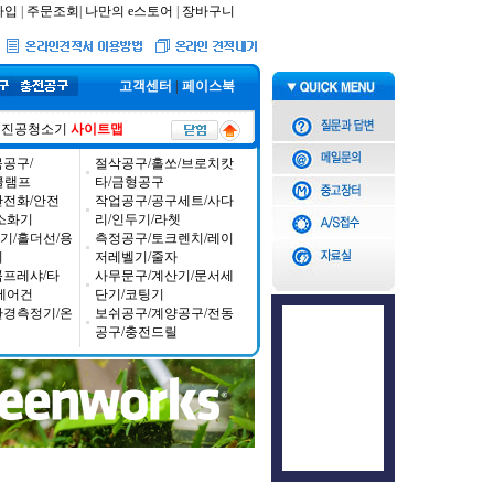
가입
|
주문조회
|
나만의 e스토어
|
장바구니
고객센터
|
페이스북
진공청소기
사이트맵
공구/
절삭공구/홀쏘/브로치캇
/클램프
타/금형공구
안전화/안전
작업공구/공구세트/사다
소화기
리/인두기/라쳇
기/홀더선/용
측정공구/토크렌치/레이
기
저레벨기/줄자
콤프레샤/타
사무문구/계산기/문서세
에어건
단기/코팅기
환경측정기/온
보쉬공구/계양공구/전동
공구/충전드릴