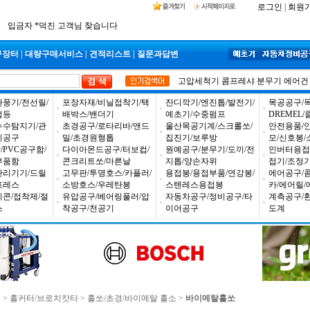
2026년 설날 배송일장 안내
로그인
|
회원
2025년 추석 배송 일정안내
입금자 *덕진 고객님 찾습니다
구장터
|
대량구매서비스
|
견적리스트
|
질문과답변
고압세척기
콤프레샤
분무기
에어건
환풍기/전선릴/
포장자재/비닐접착기/택
잔디깍기/엔진톱/발전기/
목공공구/목
업등
배박스/밴더기
예초기/수중펌프
DREMEL
누수탐지기/관
초경공구/로타리바/앤드
울산목공기계/스크롤쏘/
안전용품/
비공구
밀/초경원형톱
집진기/보루방
모/신호봉/
PVC공구함/
다이아몬드공구/터보컵/
원예공구/분무기/도끼/전
인버터용접
부품함
콘크리트쏘/마른날
지톱/양손자위
접기/조정
관리기기/드릴
고무판/투명호스/카플러/
용접봉/용접부품/연강봉/
에어공구/
프레스
소방호스/우레탄봉
스텐레스용접봉
카/에어릴/
리콘/접착제/절
유압공구/베어링풀러/압
자동차공구/정비공구/타
계측공구/
스
착공구/천공기
이어공구
도계
구
>
홀커터/브로치캇타
>
홀쏘/초경/바이메탈 홀소
>
바이메탈홀쏘