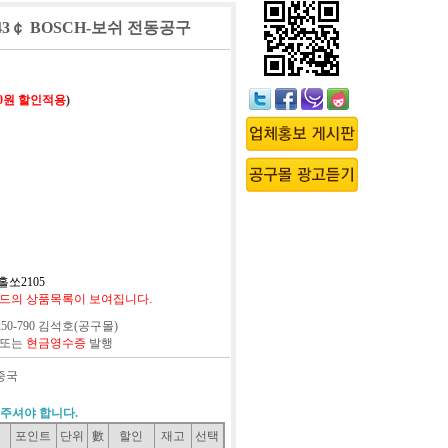
43￠ BOSCH-보쉬 전동공구
20원 할인적용
)
.홀쏘2105
드의 상품목록이 보여집니다.
50-790 김석호(공구몰)
 또는
현금영수증
발행
 중국
주셔야 합니다.
포인트
단위
數
할인
재고
선택