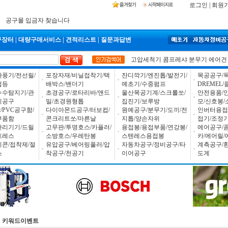
2026년 설날 배송일장 안내
로그인
|
회원
2025년 추석 배송 일정안내
입금자 *덕진 고객님 찾습니다
공구몰 입금자 찾습니다
구장터
|
대량구매서비스
|
견적리스트
|
질문과답변
고압세척기
콤프레샤
분무기
에어건
환풍기/전선릴/
포장자재/비닐접착기/택
잔디깍기/엔진톱/발전기/
목공공구/목
업등
배박스/밴더기
예초기/수중펌프
DREMEL
누수탐지기/관
초경공구/로타리바/앤드
울산목공기계/스크롤쏘/
안전용품/
비공구
밀/초경원형톱
집진기/보루방
모/신호봉/
PVC공구함/
다이아몬드공구/터보컵/
원예공구/분무기/도끼/전
인버터용접
부품함
콘크리트쏘/마른날
지톱/양손자위
접기/조정
관리기기/드릴
고무판/투명호스/카플러/
용접봉/용접부품/연강봉/
에어공구/
프레스
소방호스/우레탄봉
스텐레스용접봉
카/에어릴/
리콘/접착제/절
유압공구/베어링풀러/압
자동차공구/정비공구/타
계측공구/
스
착공구/천공기
이어공구
도계
>
키워드이벤트