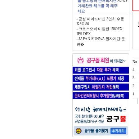
몰 중고장터 판매되시면,
거래완료 체크를 꼭 해주
세요
공성 파이프머신 3인치 수동
KSU 80
크로스오버 미켈란 1560FX
IPS DEX..
JAPAN SUNWA 환자계단 운
반�
No
4
3
2
1