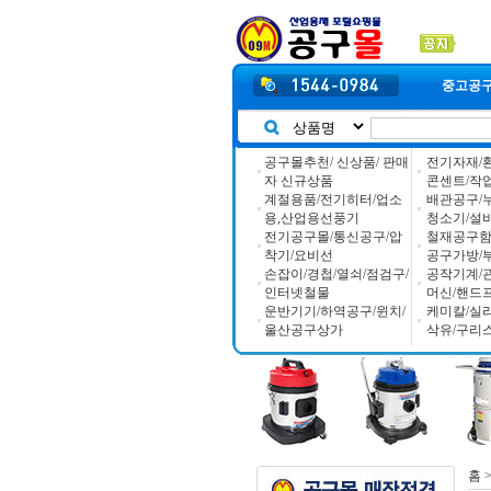
중고공
공구몰추천/ 신상품/ 판매
전기자재/
자 신규상품
콘센트/작
계절용품/전기히터/업소
배관공구/
용,산업용선풍기
청소기/설
전기공구몰/통신공구/압
철재공구함/
착기/요비선
공구가방/
손잡이/경첩/열쇠/점검구/
공작기계/
인터넷철물
머신/핸드
운반기기/하역공구/윈치/
케미칼/실
울산공구상가
삭유/구리
홈