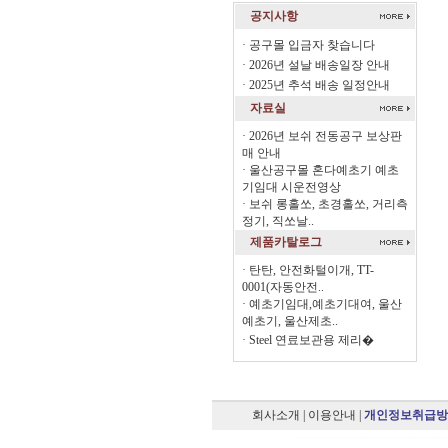
공지사항
·
공구몰 입금자 찾습니다
·
2026년 설날 배송일장 안내
·
2025년 추석 배송 일정안내
자료실
·
2026년 보쉬 전동공구 보상판
매 안내
·
울산공구몰 혼다예초기 예초
기임대 시운전영상
·
보쉬 롱홀쏘, 초경홀쏘, 거리측
정기, 직쏘날..
제품카탈로그
·
탄탄, 안전화털이개, TT-
0001(자동안전..
·
예초기임대,예초기대여, 울산
예초기, 울산제초..
·
Steel 연료보관용 제리�
회사소개
|
이용안내
|
개인정보취급방