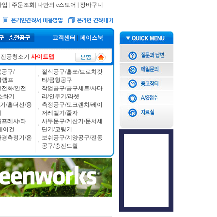
가입
|
주문조회
|
나만의 e스토어
|
장바구니
고객센터
|
페이스북
진공청소기
사이트맵
공구/
절삭공구/홀쏘/브로치캇
/클램프
타/금형공구
안전화/안전
작업공구/공구세트/사다
소화기
리/인두기/라쳇
기/홀더선/용
측정공구/토크렌치/레이
기
저레벨기/줄자
콤프레샤/타
사무문구/계산기/문서세
에어건
단기/코팅기
환경측정기/온
보쉬공구/계양공구/전동
공구/충전드릴