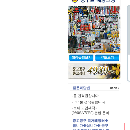
질문과답변
툴 견적원합니다.
Re : 툴 견적원합니다.
보쉬 고압세척기
(06008A7CB0) 관련 문의
중고공구 직거래장터◆
팝니다◆삽니다◆ 공구