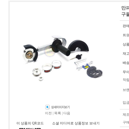
만파
구
판
회
상
재
배
무
적
브
입
이전
|
목록
|
다음
제
구
이 상품의 QR코드
소셜 미디어로 상품정보 보내기