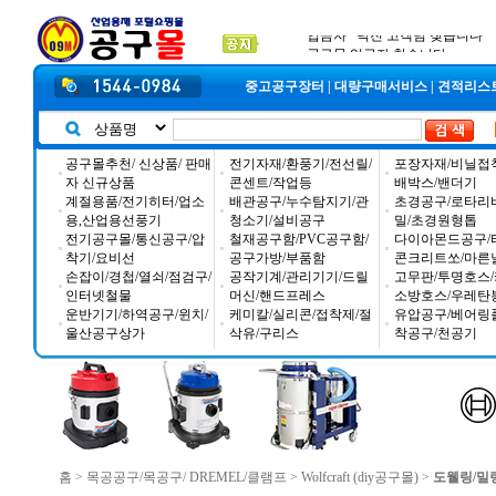
2026년 설날 배송일장 안내
2025년 추석 배송 일정안내
입금자 *덕진 고객님 찾습니다
중고공구장터
|
대량구매서비스
|
견적리스
공구몰추천/ 신상품/ 판매
전기자재/환풍기/전선릴/
포장자재/비닐접
자 신규상품
콘센트/작업등
배박스/밴더기
계절용품/전기히터/업소
배관공구/누수탐지기/관
초경공구/로타리
용,산업용선풍기
청소기/설비공구
밀/초경원형톱
전기공구몰/통신공구/압
철재공구함/PVC공구함/
다이아몬드공구/
착기/요비선
공구가방/부품함
콘크리트쏘/마른
손잡이/경첩/열쇠/점검구/
공작기계/관리기기/드릴
고무판/투명호스/
인터넷철물
머신/핸드프레스
소방호스/우레탄
운반기기/하역공구/윈치/
케미칼/실리콘/접착제/절
유압공구/베어링
울산공구상가
삭유/구리스
착공구/천공기
홈
>
목공공구/목공구/ DREMEL/클램프
>
Wolfcraft (diy공구몰)
>
도웰링/밀