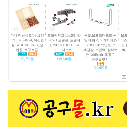
미니 터닝세트(5PC) 14
도웰링지그 158281, 46
품절.울프크래프트 독
울프
3718, 465-0224, 목선반
5-0571 도웰핀, 도웰지
일 대형 장작거치대 (5
러스탠
끌, WOODCRAFT, 선
그, WOODCRAFT, 우
122000) 화목난로, 목
조, 
반끌, 로구로끌
드크래프트
재땔감, 보관랙, 장작보
af
관, Wolfcraft, 목공구,
99,790원
119,840원
공구몰닷컴
124,000원