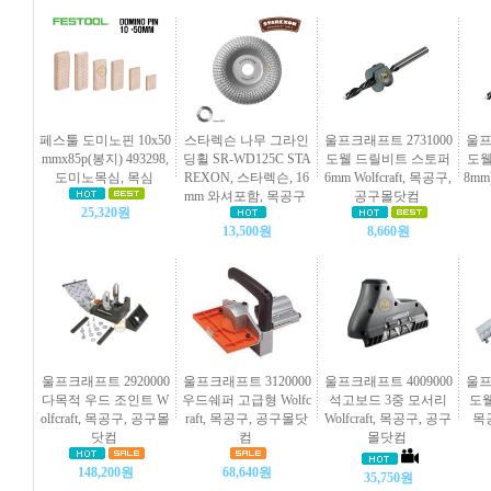
페스툴 도미노핀 10x50
스타렉슨 나무 그라인
울프크래프트 2731000
울프
mmx85p(봉지) 493298,
딩휠 SR-WD125C STA
도웰 드릴비트 스토퍼
도웰
도미노목심, 목심
REXON, 스타렉슨, 16
6mm Wolfcraft, 목공구,
8mm)
mm 와셔포함, 목공구
공구몰닷컴
25,320원
13,500원
8,660원
울프크래프트 2920000
울프크래프트 3120000
울프크래프트 4009000
울프
다목적 우드 조인트 W
우드쉐퍼 고급형 Wolfc
석고보드 3중 모서리
도웰
olfcraft, 목공구, 공구몰
raft, 목공구, 공구몰닷
Wolfcraft, 목공구, 공구
목
닷컴
컴
몰닷컴
148,200원
68,640원
35,750원