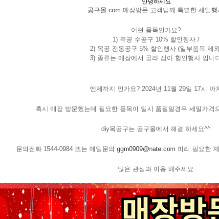
안녕하세요
공구몰.com
 매장방문 고객님께 특별한 세일행
어떤 품목인가요?
1) 목공 수공구 10% 할인행사 /
2) 목공 전동공구 5% 할인행사 (일부품목 제외
3) 종류는 매장에서 골라 잡아 할인행사 입니
엔제까지 인가요? 2024년 11월 29일 17시 까
혹시 매장 방문했는데 필요한 품목이 일시 품절일경우 세일가격
diy목공구는 공구몰에서 해결 하세요^^
문의전화 1544-0984 또는 메일문의 
ggm0909@nate.com
 미리 필요한 
많은 관심과 이용 해주세요
