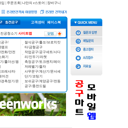
가입
|
주문조회
|
나만의 e스토어
|
장바구니
고객센터
|
페이스북
진공청소기
사이트맵
공구/
절삭공구/홀쏘/브로치캇
/클램프
타/금형공구
안전화/안전
작업공구/공구세트/사다
소화기
리/인두기/라쳇
기/홀더선/용
측정공구/토크렌치/레이
기
저레벨기/줄자
콤프레샤/타
사무문구/계산기/문서세
에어건
단기/코팅기
환경측정기/온
보쉬공구/계양공구/전동
공구/충전드릴