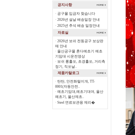
공지사항
·
공구몰 입금자 찾습니다
·
2026년 설날 배송일장 안내
·
2025년 추석 배송 일정안내
자료실
·
2026년 보쉬 전동공구 보상판
매 안내
·
울산공구몰 혼다예초기 예초
기임대 시운전영상
·
보쉬 롱홀쏘, 초경홀쏘, 거리측
정기, 직쏘날..
제품카탈로그
·
탄탄, 안전화털이개, TT-
0001(자동안전..
·
예초기임대,예초기대여, 울산
예초기, 울산제초..
·
Steel 연료보관용 제리�