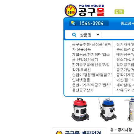
중고공
공구몰추천/ 신상품/ 판매
전기자재/
자 신규상품
콘센트/작
계절용품/전기히터/업소
배관공구/
용,산업용선풍기
청소기/설
전기공구몰/통신공구/압
철재공구함/
착기/요비선
공구가방/
손잡이/경첩/열쇠/점검구/
공작기계/
인터넷철물
머신/핸드
운반기기/하역공구/윈치/
케미칼/실
울산공구상가
삭유/구리
홈
>
공지사항