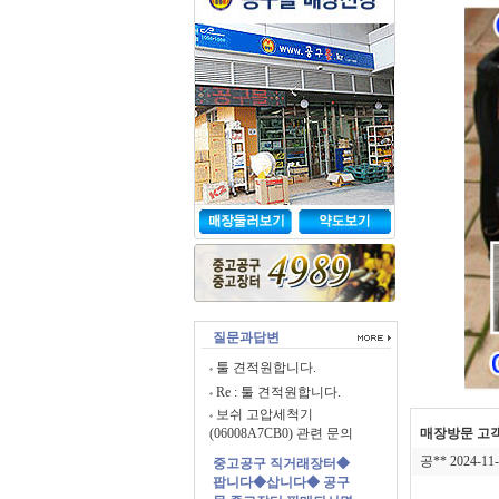
질문과답변
툴 견적원합니다.
Re : 툴 견적원합니다.
보쉬 고압세척기
(06008A7CB0) 관련 문의
매장방문 고객
공**
2024-11-
중고공구 직거래장터◆
팝니다◆삽니다◆ 공구