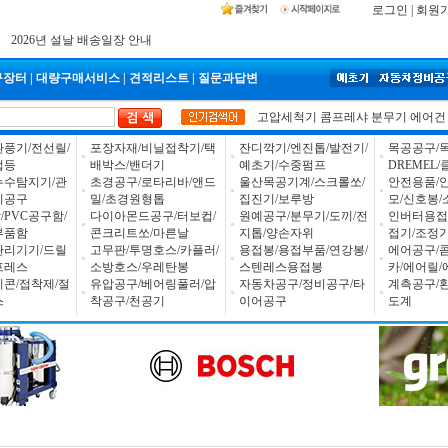
로그인
|
회원
입금자 *덕진 고객님 찾습니다
공구몰 입금자 찾습니다
2026년 설날 배송일장 안내
구장터
|
대량구매서비스
|
견적리스트
|
질문과답변
고압세척기
콤프레샤
분무기
에어건
환풍기/전선릴/
포장자재/비닐접착기/택
잔디깍기/엔진톱/발전기/
목공공구/목
업등
배박스/밴더기
예초기/수중펌프
DREMEL
누수탐지기/관
초경공구/로타리바/앤드
울산목공기계/스크롤쏘/
안전용품/
비공구
밀/초경원형톱
집진기/보루방
모/신호봉/
PVC공구함/
다이아몬드공구/터보컵/
원예공구/분무기/도끼/전
인버터용접
부품함
콘크리트쏘/마른날
지톱/양손자위
접기/조정
관리기기/드릴
고무판/투명호스/카플러/
용접봉/용접부품/연강봉/
에어공구/
프레스
소방호스/우레탄봉
스텐레스용접봉
카/에어릴/
리콘/접착제/절
유압공구/베어링풀러/압
자동차공구/정비공구/타
계측공구/
스
착공구/천공기
이어공구
도계