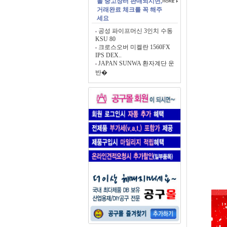
몰 중고장터 판매되시면,
거래완료 체크를 꼭 해주
세요
공성 파이프머신 3인치 수동
KSU 80
크로스오버 미켈란 1560FX
IPS DEX..
JAPAN SUNWA 환자계단 운
반�