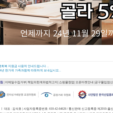
회복 지원금 사용처 안내드립니다 ...
24년 한가위 가족과함께 따뜻하게 보내십시요...
침
|
이메일수집거부
|
책임의한계와법적고지
|
쇼핑몰창업
|
오픈마켓안내
|공구몰입점
 ㅣ 대표 : 김석호 | 사업자등록증번호: 610-42-64626 / 통신판매 신고등록증 제2010-울