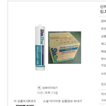
신에
킹,
판
회
상
재
배
무
적
브
입
이전
|
목록
|
다음
제
구
이 상품의 QR코드
소셜 미디어로 상품정보 보내기