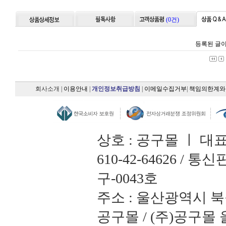
(0건)
등록된 글이
회사소개
|
이용안내
|
개인정보취급방침
|
이메일수집거부
|
책임의한계와
상호 : 공구몰 ㅣ 대
610-42-64626 /
구-0043호
주소 : 울산광역시 북
공구몰 / (주)공구