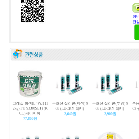
장바
관심
코레실 회색(L타입) (1
무초산 실리콘(백색) 9
무초산 실리콘(투명) 9
수용
2kg) PU 9330(SET) (K
09 (LUCKY-럭키)
09 (LUCKY-럭키)
02
CC)케이씨씨
2,640원
2,900원
77,860원