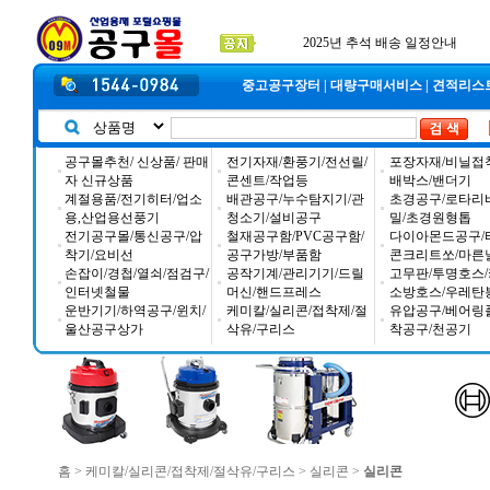
공구몰 입금자 찾습니다
2026년 설날 배송일장 안내
2025년 추석 배송 일정안내
중고공구장터
|
대량구매서비스
|
견적리스
공구몰추천/ 신상품/ 판매
전기자재/환풍기/전선릴/
포장자재/비닐접
자 신규상품
콘센트/작업등
배박스/밴더기
계절용품/전기히터/업소
배관공구/누수탐지기/관
초경공구/로타리
용,산업용선풍기
청소기/설비공구
밀/초경원형톱
전기공구몰/통신공구/압
철재공구함/PVC공구함/
다이아몬드공구/
착기/요비선
공구가방/부품함
콘크리트쏘/마른
손잡이/경첩/열쇠/점검구/
공작기계/관리기기/드릴
고무판/투명호스/
인터넷철물
머신/핸드프레스
소방호스/우레탄
운반기기/하역공구/윈치/
케미칼/실리콘/접착제/절
유압공구/베어링
울산공구상가
삭유/구리스
착공구/천공기
홈
>
케미칼/실리콘/접착제/절삭유/구리스
>
실리콘
>
실리콘