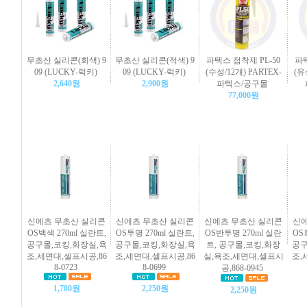
무초산 실리콘(회색) 9
무초산 실리콘(적색) 9
파텍스 접착제 PL-50
파텍
09 (LUCKY-럭키)
09 (LUCKY-럭키)
(수성/12개) PARTEX-
(유
2,640원
2,900원
파텍스/공구몰
77,000원
신에츠 무초산 실리콘
신에츠 무초산 실리콘
신에츠 무초산 실리콘
신에
OS백색 270ml 실란트,
OS투명 270ml 실란트,
OS반투명 270ml 실란
OS
공구몰,코킹,화장실,욕
공구몰,코킹,화장실,욕
트, 공구몰,코킹,화장
공구
조,세면대,셀프시공,86
조,세면대,셀프시공,86
실,욕조,세면대,셀프시
조,
8-0723
8-0699
공,868-0945
1,780원
2,250원
2,250원