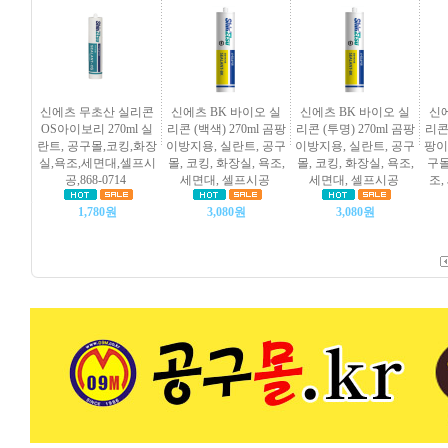
신에츠 무초산 실리콘
신에츠 BK 바이오 실
신에츠 BK 바이오 실
신에
OS아이보리 270ml 실
리콘 (백색) 270ml 곰팡
리콘 (투명) 270ml 곰팡
리콘 
란트, 공구몰,코킹,화장
이방지용, 실란트, 공구
이방지용, 실란트, 공구
팡이
실,욕조,세면대,셀프시
몰, 코킹, 화장실, 욕조,
몰, 코킹, 화장실, 욕조,
구몰
공,868-0714
세면대, 셀프시공
세면대, 셀프시공
조,
1,780원
3,080원
3,080원