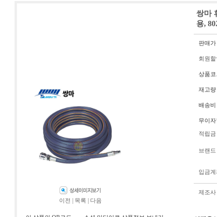
쌍마 
용, 80
판매가
회원할
상품코
재고량
배송비
무이자
적립금
브랜드
입금계
제조사
이전
|
목록
|
다음