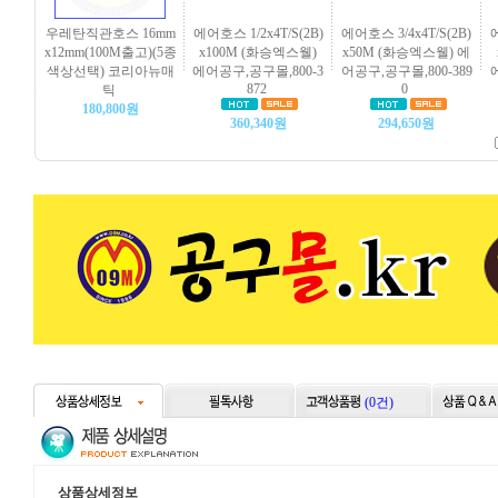
우레탄직관호스 16mm
에어호스 1/2x4T/S(2B)
에어호스 3/4x4T/S(2B)
에
x12mm(100M출고)(5종
x100M (화승엑스웰)
x50M (화승엑스웰) 에
색상선택) 코리아뉴매
에어공구,공구몰,800-3
어공구,공구몰,800-389
872
0
틱
180,800원
360,340원
294,650원
(0건)
상품상세정보