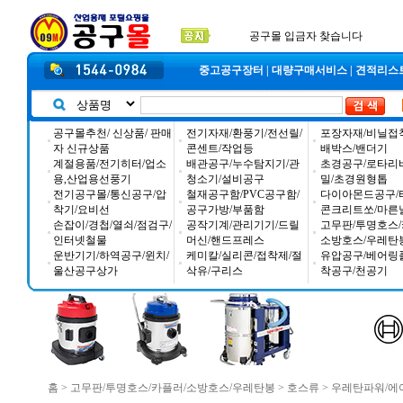
2026년 설날 배송일장 안내
2025년 추석 배송 일정안내
입금자 *덕진 고객님 찾습니다
중고공구장터
|
대량구매서비스
|
견적리스
공구몰추천/ 신상품/ 판매
전기자재/환풍기/전선릴/
포장자재/비닐접
자 신규상품
콘센트/작업등
배박스/밴더기
계절용품/전기히터/업소
배관공구/누수탐지기/관
초경공구/로타리
용,산업용선풍기
청소기/설비공구
밀/초경원형톱
전기공구몰/통신공구/압
철재공구함/PVC공구함/
다이아몬드공구/
착기/요비선
공구가방/부품함
콘크리트쏘/마른
손잡이/경첩/열쇠/점검구/
공작기계/관리기기/드릴
고무판/투명호스/
인터넷철물
머신/핸드프레스
소방호스/우레탄
운반기기/하역공구/윈치/
케미칼/실리콘/접착제/절
유압공구/베어링
울산공구상가
삭유/구리스
착공구/천공기
홈
>
고무판/투명호스/카플러/소방호스/우레탄봉
>
호스류
>
우레탄파워/에