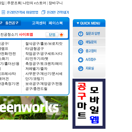
가입
|
주문조회
|
나만의 e스토어
|
장바구니
고객센터
|
페이스북
진공청소기
사이트맵
공구/
절삭공구/홀쏘/브로치캇
/클램프
타/금형공구
안전화/안전
작업공구/공구세트/사다
소화기
리/인두기/라쳇
기/홀더선/용
측정공구/토크렌치/레이
기
저레벨기/줄자
콤프레샤/타
사무문구/계산기/문서세
에어건
단기/코팅기
환경측정기/온
보쉬공구/계양공구/전동
공구/충전드릴