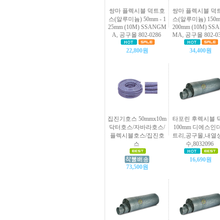
쌍마 플렉시블 덕트호
쌍마 플렉시블 덕
스(알루미늄) 50mm - 1
스(알루미늄) 150m
25mm (10M) SSANGM
200mm (10M) SS
A, 공구몰 802-0286
MA, 공구몰 802-0
22,800원
34,400원
집진기호스 50mmx10m
타포린 후렉시블 
닥터호스/자바라호스/
100mm 디에스인
플렉시블호스/집진호
트리,공구몰,내열
스
수,8032096
16,690원
73,500원