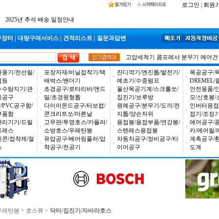
공구몰 입금자 찾습니다
로그인
|
회원
2026년 설날 배송일장 안내
2025년 추석 배송 일정안내
구장터
|
대량구매서비스
|
견적리스트
|
질문과답변
고압세척기
콤프레샤
분무기
에어건
환풍기/전선릴/
포장자재/비닐접착기/택
잔디깍기/엔진톱/발전기/
목공공구/목
업등
배박스/밴더기
예초기/수중펌프
DREMEL
누수탐지기/관
초경공구/로타리바/앤드
울산목공기계/스크롤쏘/
안전용품/
비공구
밀/초경원형톱
집진기/보루방
모/신호봉/
PVC공구함/
다이아몬드공구/터보컵/
원예공구/분무기/도끼/전
인버터용접
부품함
콘크리트쏘/마른날
지톱/양손자위
접기/조정
관리기기/드릴
고무판/투명호스/카플러/
용접봉/용접부품/연강봉/
에어공구/
프레스
소방호스/우레탄봉
스텐레스용접봉
카/에어릴/
리콘/접착제/절
유압공구/베어링풀러/압
자동차공구/정비공구/타
계측공구/
스
착공구/천공기
이어공구
도계
우레탄봉
>
호스류
>
닥터/집진기/자바라호스