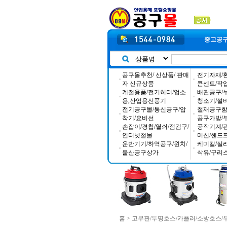
중고공
공구몰추천/ 신상품/ 판매
전기자재/
자 신규상품
콘센트/작
계절용품/전기히터/업소
배관공구/
용,산업용선풍기
청소기/설
전기공구몰/통신공구/압
철재공구함/
착기/요비선
공구가방/
손잡이/경첩/열쇠/점검구/
공작기계/
인터넷철물
머신/핸드
운반기기/하역공구/윈치/
케미칼/실
울산공구상가
삭유/구리
홈
>
고무판/투명호스/카플러/소방호스/