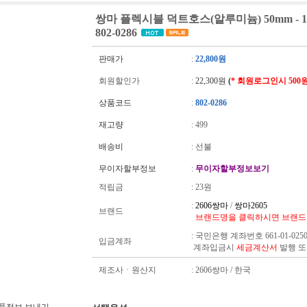
쌍마 플렉시블 덕트호스(알루미늄) 50mm - 12
802-0286
판매가
:
22,800원
회원할인가
:
22,300원
(
* 회원로그인시 500
상품코드
:
802-0286
재고량
:
499
배송비
: 선불
무이자할부정보
:
무이자할부정보보기
적립금
:
23원
:
2606쌍마
/
쌍마2605
브랜드
브랜드명을 클릭하시면 브랜드
:
국민은행 계좌번호 661-01-025
입금계좌
계좌입금시
세금계산서
발행 
제조사ㆍ원산지
: 2606쌍마 / 한국