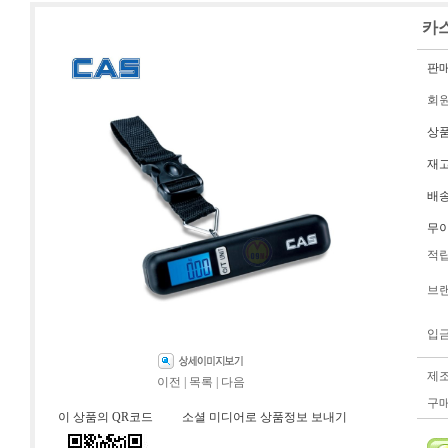
카스
판
회
상
재
배
무
적
브
입
제
이전
|
목록
|
다음
구
이 상품의 QR코드
소셜 미디어로 상품정보 보내기