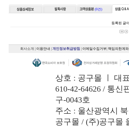
(0건)
등록된 글이
회사소개
|
이용안내
|
개인정보취급방침
|
이메일수집거부
|
책임의한계와
상호 : 공구몰 ㅣ 대
610-42-64626 /
구-0043호
주소 : 울산광역시 북
공구몰 / (주)공구