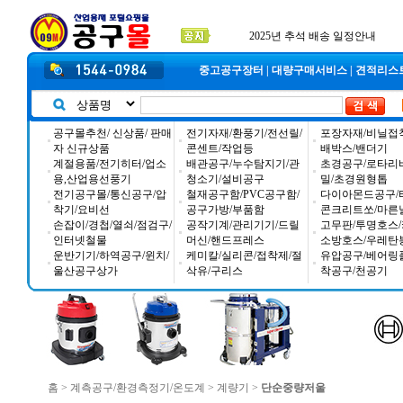
공구몰 입금자 찾습니다
2026년 설날 배송일장 안내
2025년 추석 배송 일정안내
중고공구장터
|
대량구매서비스
|
견적리스
공구몰추천/ 신상품/ 판매
전기자재/환풍기/전선릴/
포장자재/비닐접
자 신규상품
콘센트/작업등
배박스/밴더기
계절용품/전기히터/업소
배관공구/누수탐지기/관
초경공구/로타리
용,산업용선풍기
청소기/설비공구
밀/초경원형톱
전기공구몰/통신공구/압
철재공구함/PVC공구함/
다이아몬드공구/
착기/요비선
공구가방/부품함
콘크리트쏘/마른
손잡이/경첩/열쇠/점검구/
공작기계/관리기기/드릴
고무판/투명호스/
인터넷철물
머신/핸드프레스
소방호스/우레탄
운반기기/하역공구/윈치/
케미칼/실리콘/접착제/절
유압공구/베어링
울산공구상가
삭유/구리스
착공구/천공기
홈
>
계측공구/환경측정기/온도계
>
계량기
>
단순중량저울