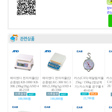
장바
관심
에이앤디 전자저울(단
에이앤디 전자저울(단
카스(CAS) 매달림저울
카스
CAS
순중량) KB-1000/ KB-
순중량) KC-300/ KC-5
25kg / 150kg (정상계
2E
30K (30kg/20g) AND 4
000 (5,100g/1g) AND 4
기) 카스저울 공구몰 4
40-2118
40-3366
40-6141
22,700원
100,900원
140,800원