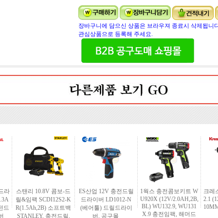
장바구니에 담으신 상품은 브라우져 종료시 삭제됩니다
관심상품으로 등록해 주세요.
전드라
스탠리 10.8V 콤보-드
ES산업 12V 충전드릴
1웍스 충전콤보키트 W
크레스
U920X (12V/2.0AH,2B,
2.1 (
.3A
릴&임팩 SCDI12S2-K
드라이버 LD1012-N
BL) WU132.9, WU131
10MM
충전드
R(1.5Ah,2B) 소프트백
(베어툴) 드릴드라이
X.9 충전임팩, 해머드
버
STANLEY, 충전드릴,
버, 공구몰