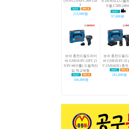
(10.8V,2.0Ah C509-128
N DEWALT,디월
3
구몰,C509-2404
221,000원
97,000원
보쉬 충전드릴드라이
보쉬 충전드릴드
버 GSR10.8V-32FC (1
버 GSR10.8V-32 (
0.8V-베어툴) 드릴척타
V-2AH세트) 충
입 척교체형
282,000원
166,000원