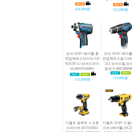
264,600원
252,000원
보쉬 10.8V 베어툴 충
보쉬 10.8V 베어툴
전임팩트드라이버 GD
전임팩트드릴 GSB1
R10.8V-LI 보쉬드라이
-2LI 보쉬드릴,보
버,06019A69B4
동공구,06019B69
119,000원
111,000원
디월트 컴팩트 스크류
디월트 10.8V 드
드라이버 DCF610D2
이버 (베어툴) DCD