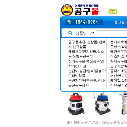
중고공
공구몰추천/ 신상품/ 판매
전기자재/
자 신규상품
콘센트/작
계절용품/전기히터/업소
배관공구/
용,산업용선풍기
청소기/설
전기공구몰/통신공구/압
철재공구함/
착기/요비선
공구가방/
손잡이/경첩/열쇠/점검구/
공작기계/
인터넷철물
머신/핸드
운반기기/하역공구/윈치/
케미칼/실
울산공구상가
삭유/구리
홈
>
보쉬공구/계양공구/전동공구/충전