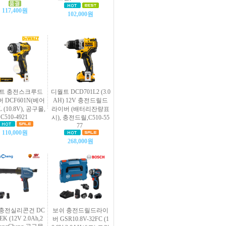
117,400원
102,000원
트 충전스크루드
디월트 DCD701L2 (3.0
 DCF601N(베어
AH) 12V 충전드릴드
L (10.8V), 공구몰,
라이버 (배터리잔량표
C510-4921
시), 충전드릴,C510-55
77
110,000원
268,000원
충전실리콘건 DC
보쉬 충전드릴드라이
EK (12V 2.0Ah,2
버 GSR10.8V-32FC (1