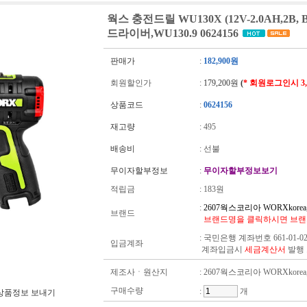
웍스 충전드릴 WU130X (12V-2.0AH,2B,
드라이버,WU130.9 0624156
판매가
:
182,900원
회원할인가
:
179,200원
(
* 회원로그인시 3
상품코드
:
0624156
재고량
:
495
배송비
: 선불
무이자할부정보
:
무이자할부정보보기
적립금
:
183원
:
2607웍스코리아 WORXkore
브랜드
브랜드명을 클릭하시면 브랜
:
국민은행 계좌번호 661-01-02
입금계좌
계좌입금시
세금계산서
발행
제조사ㆍ원산지
: 2607웍스코리아 WORXkore
구매수량
:
개
상품정보 보내기