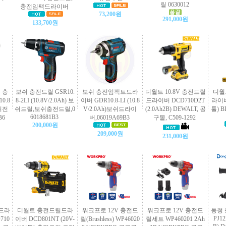
릴 0630012
충전임팩드라이버
73,200원
291,000원
133,700원
 충
보쉬 충전드릴 GSR10.
보쉬 충전임팩트드라
디월트 10.8V 충전드릴
디월
0.8
8-2LI (10.8V/2.0Ah) 보
이버 GDR10.8-LI (10.8
드라이버 DCD710D2T
라이버
쉬전
쉬드릴,보쉬충전드릴,0
V/2.0Ah)보쉬드라이
(2.0Ah2B) DEWALT, 공
툴) B
6018681B3
B6
버,06019A69B3
구몰, C509-1292
200,000원
209,000원
231,000원
릴드라
디월트 충전드릴드라
워크프로 12V 충전드
워크프로 12V 충전드
동청 
PJ12
710
이버 DCD801NT (20V-
릴(Brushless) WP46020
릴세트 WP460201 2Ah