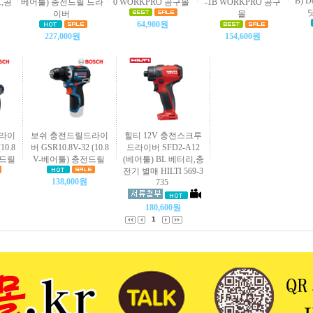
B) 
트,공
베어툴) 충전드릴 드라
0 WORKPRO 공구몰
-1B WORKPRO 공구
닷
이버
몰
64,900원
227,000원
154,600원
라이
보쉬 충전드릴드라이
힐티 12V 충전스크루
10.8
버 GSR10.8V-32 (10.8
드라이버 SFD2-A12
전드릴
V-베어툴) 충전드릴
(베어툴) BL 베터리,충
전기 별매 HILTI 569-3
138,000원
735
180,600원
1