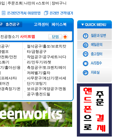
가입
|
주문조회
|
나만의 e스토어
|
장바구니
고객센터
|
페이스북
진공청소기
사이트맵
공구/
절삭공구/홀쏘/브로치캇
/클램프
타/금형공구
안전화/안전
작업공구/공구세트/사다
소화기
리/인두기/라쳇
기/홀더선/용
측정공구/토크렌치/레이
기
저레벨기/줄자
콤프레샤/타
사무문구/계산기/문서세
에어건
단기/코팅기
환경측정기/온
보쉬공구/계양공구/전동
공구/충전드릴