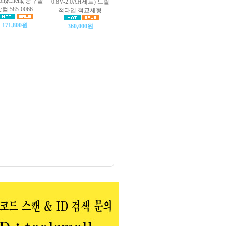
DongCheng 공구몰
0.8V-2.0AH세트) 드릴
컴 585-0066
척타입 척교체형
171,800원
360,000원