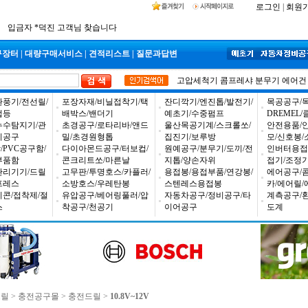
2026년 설날 배송일장 안내
로그인
|
회원
2025년 추석 배송 일정안내
입금자 *덕진 고객님 찾습니다
구장터
|
대량구매서비스
|
견적리스트
|
질문과답변
고압세척기
콤프레샤
분무기
에어건
환풍기/전선릴/
포장자재/비닐접착기/택
잔디깍기/엔진톱/발전기/
목공공구/목
업등
배박스/밴더기
예초기/수중펌프
DREMEL
누수탐지기/관
초경공구/로타리바/앤드
울산목공기계/스크롤쏘/
안전용품/
비공구
밀/초경원형톱
집진기/보루방
모/신호봉/
PVC공구함/
다이아몬드공구/터보컵/
원예공구/분무기/도끼/전
인버터용접
부품함
콘크리트쏘/마른날
지톱/양손자위
접기/조정
관리기기/드릴
고무판/투명호스/카플러/
용접봉/용접부품/연강봉/
에어공구/
프레스
소방호스/우레탄봉
스텐레스용접봉
카/에어릴/
리콘/접착제/절
유압공구/베어링풀러/압
자동차공구/정비공구/타
계측공구/
스
착공구/천공기
이어공구
도계
드릴
>
충전공구몰
>
충전드릴
>
10.8V~12V